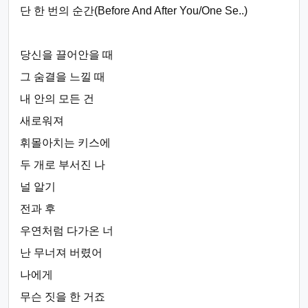
단 한 번의 순간(Before And After You/One Se..)
당신을 끌어안을 때
그 숨결을 느낄 때
내 안의 모든 건
새로워져
휘몰아치는 키스에
두 개로 부서진 나
널 알기
전과 후
우연처럼 다가온 너
난 무너져 버렸어
나에게
무슨 짓을 한 거죠