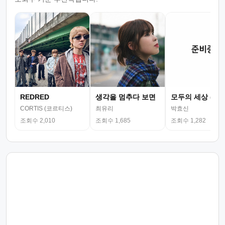
REDRED
생각을 멈추다 보면
모두의 세상 (뮤
CORTIS (코르티스)
최유리
박효신
조회수 2,010
조회수 1,685
조회수 1,282