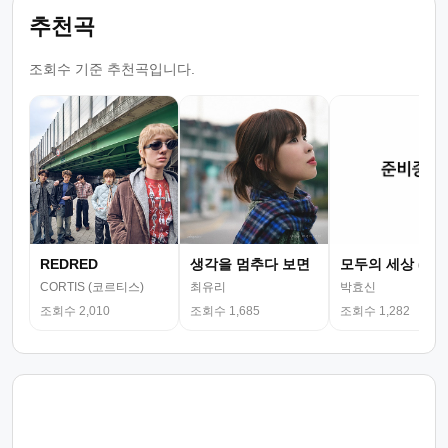
추천곡
조회수 기준 추천곡입니다.
REDRED
생각을 멈추다 보면
모두의 세상 (뮤
CORTIS (코르티스)
최유리
박효신
조회수 2,010
조회수 1,685
조회수 1,282