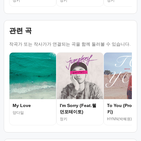
정키
정키
정키
관련 곡
작곡가 또는 작사가가 연결되는 곡을 함께 둘러볼 수 있습니다.
My Love
I'm Sorry (Feat.웰
To You (Prod. 
던포테이토)
키)
양다일
정키
HYNN(박혜원)