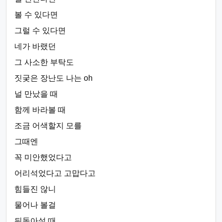
볼 수 있다면
그럴 수 있다면
네가 바랬던
그 사소한 부탁도
짓궂은 장난도 나는 oh
널 만났을 때
함께 바라볼 때
조금 어색할지 모를
그때엔
꼭 미안했었다고
어리석었다고 고맙다고
힘들진 않니
물어나 볼걸
뒤돌아설 때