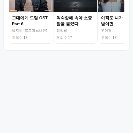
그대에게 드림 OST
익숙함에 속아 소중
아직도 니가 그리
Part.6
함을 몰랐다
밤이면
박지원 (프로미스나인)
정창룡
우이경
조회수 18
조회수 17
조회수 18