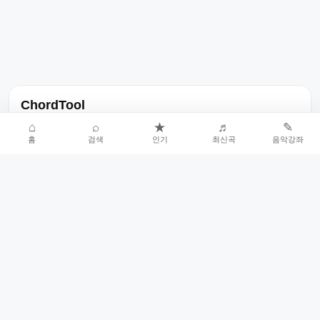
ChordTool
노래 가사, 곡 정보, 코드, 악보를 한곳에서 찾을 수 있는 음악 정보
⌂
⌕
★
♬
✎
홈
검색
인기
최신곡
음악강좌
서비스입니다.
인기곡 중심으로 악보와 코드 콘텐츠를 계속 확장합니다.
홈
인기차트
최신곡
음악강좌
악보 요청
오류 신고
🎼
작업자
© 2026 ChordTool. All rights reserved.
Today :
7,907
명
⚙