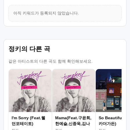
아직 키워드가 등록되지 않았습니다.
정키의 다른 곡
같은 아티스트의 다른 곡도 함께 확인해보세요.
I'm Sorry (Feat.웰
Mama(Feat.구윤회,
So Beautiful (Fe
던포테이토)
한예슬,신종욱,김나
카더가든)
영)