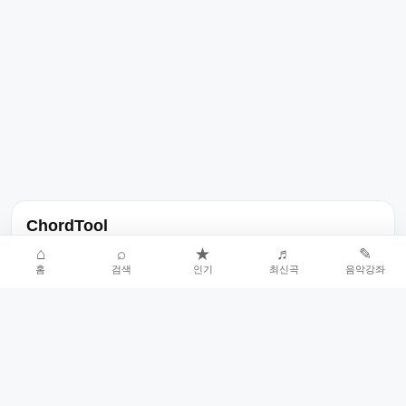
ChordTool
노래 가사, 곡 정보, 코드, 악보를 한곳에서 찾을 수 있는 음악 정보
⌂
⌕
★
♬
✎
홈
검색
인기
최신곡
음악강좌
서비스입니다.
인기곡 중심으로 악보와 코드 콘텐츠를 계속 확장합니다.
홈
인기차트
최신곡
음악강좌
악보 요청
오류 신고
🎼
작업자
© 2026 ChordTool. All rights reserved.