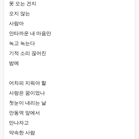
못 오는 건지
오지 않는
사람아
안타까운 내 마음만
녹고 녹는다
기적 소리 끊어진
밤에
어차피 지워야 할
사랑은 꿈이었나
첫눈이 내리는 날
안동역 앞에서
만나자고
약속한 사람