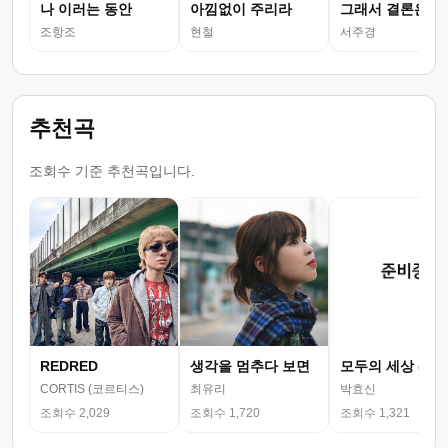
나 이러는 동안
아낌없이 주리라
그래서 결론은
조항조
현철
서주경
추천곡
조회수 기준 추천곡입니다.
REDRED
생각을 멈추다 보면
모두의 세상 (뮤
CORTIS (코르티스)
최유리
박효신
조회수 2,029
조회수 1,720
조회수 1,321