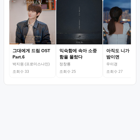
그대에게 드림 OST
익숙함에 속아 소중
아직도 니가 그리
Part.6
함을 몰랐다
밤이면
박지원 (프로미스나인)
정창룡
우이경
조회수 33
조회수 25
조회수 27