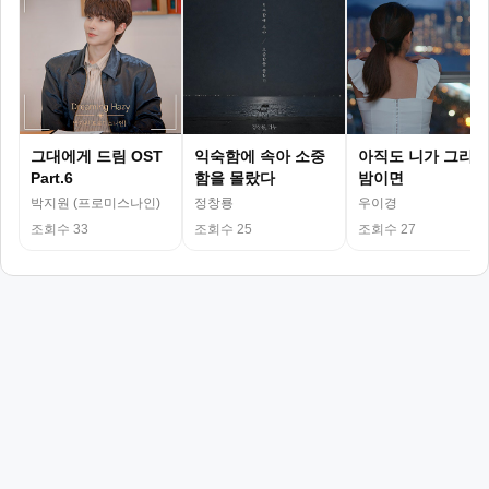
그대에게 드림 OST
익숙함에 속아 소중
아직도 니가 그리운
Part.6
함을 몰랐다
밤이면
박지원 (프로미스나인)
정창룡
우이경
조회수 33
조회수 25
조회수 27