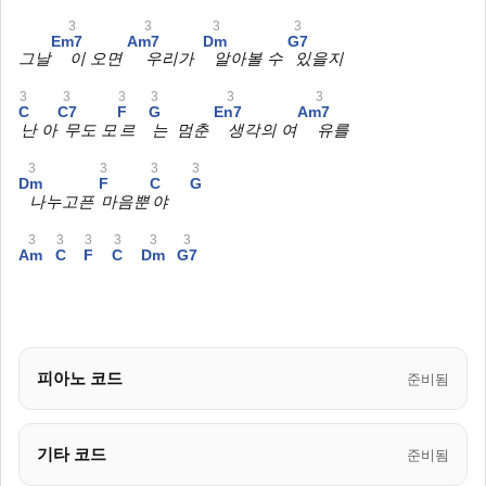
3
3
3
3
Em7
Am7
Dm
G7
그날
이 오면
우리가
알아볼 수
있을지
3
3
3
3
3
3
C
C7
F
G
En7
Am7
난 아
무도 모
르
는 멈춘
생각의 여
유를
3
3
3
3
Dm
F
C
G
나누고픈
마음뿐
야
3
3
3
3
3
3
Am
C
F
C
Dm
G7
피아노 코드
준비됨
기타 코드
준비됨