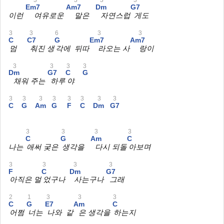
Em7
Am7
Dm
G7
이런
여유로운
말은
자연스럽
게도
3
3
6
3
3
C
C7
G
Em7
Am7
멈
춰진 생
각에 뒤따
라오는 사
랑이
3
3
3
3
Dm
G7
C
G
채워 주는
하루
야
3
3
3
3
3
3
3
3
C
G
Am
G
F
C
Dm
G7
3
3
3
3
C
G
Am
C
나는
애써 궂은
생각을
다시 되돌
아보며
3
3
3
3
F
C
Dm
G7
아직은 멀
었구나
사는구나
그래
2
1
3
3
3
C
G
E7
Am
C
어쩜
너는
나와 같
은 생각을
하는지