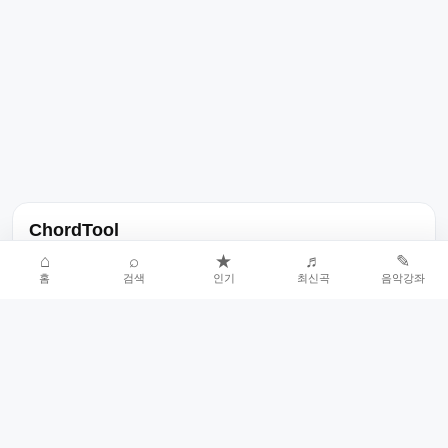
ChordTool
노래 가사, 곡 정보, 코드, 악보를 한곳에서 찾을 수 있는 음악 정보
⌂
⌕
★
♬
✎
홈
검색
인기
최신곡
음악강좌
서비스입니다.
인기곡 중심으로 악보와 코드 콘텐츠를 계속 확장합니다.
홈
인기차트
최신곡
음악강좌
악보 요청
오류 신고
🎼
작업자
© 2026 ChordTool. All rights reserved.
Today :
16,745
명
⚙