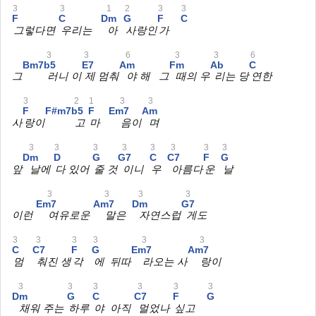
3
3
1
2
3
3
F
C
Dm
G
F
C
그렇다면
우리는
아
사랑인
가
3
3
6
3
3
6
Bm7b5
E7
Am
Fm
Ab
C
그
러니 이
제 멈춰
야 해 그
때의 우
리는 당
연한
3
2
1
3
3
F
F#m7b5
F
Em7
Am
사
랑이
고
마
음이
며
3
3
3
3
3
3
3
3
Dm
D
G
G7
C
C7
F
G
앞
날에
다 있어
줄 것
이니
우
아름다
운
날
3
3
3
3
Em7
Am7
Dm
G7
이런
여유로운
말은
자연스럽
게도
3
3
3
3
3
3
C
C7
F
G
Em7
Am7
멈
춰진 생
각
에 뒤따
라오는 사
랑이
3
3
3
3
3
3
Dm
G
C
C7
F
G
채워 주는
하루
야 아직
멀었나
싶고