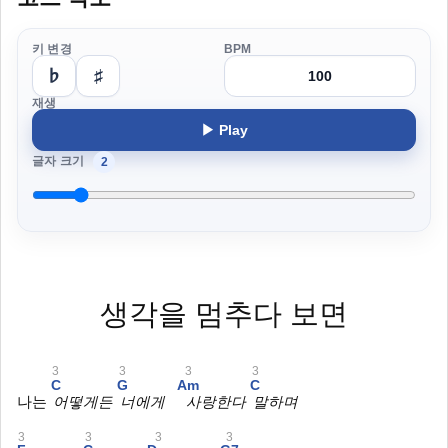
키 변경
BPM
♭
♯
재생
▶ Play
글자 크기
2
생각을 멈추다 보면
3
3
3
3
C
G
Am
C
나는
어떻게든
너에게
사랑한다
말하며
3
3
3
3