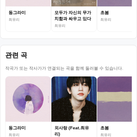
동그라미
모두가 자신의 무가
초봄
치함과 싸우고 있다
최유리
최유리
OST Part.5
최유리
관련 곡
작곡가 또는 작사가가 연결되는 곡을 함께 둘러볼 수 있습니다.
동그라미
외사랑 (Feat.최유
초봄
리)
최유리
최유리