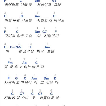
F
C
Dm
G7
꿈에라도
나올 듯
서성이고
그래
3
3
3
3
C
G
Am
C
어쩜 우린
서로를
사랑한 게
아니고
3
3
1
2
3
F
C
Dm
G7
F
꾸미지
않은 모습
아
사랑인
가
3
3
3
6
C
Bm7b5
E
Am
이
런 생각
을 하다
보면
3
3
6
Fm
Ab
C
멈
춘 후 보
이는 날
은 다
3
3
3
3
3
3
F
G
C
Am
Dm
D
사
랑이
고 마
음이
며 그
것은
다
3
3
3
3
6
G
G7
C
C7
G
자리
에 있
으니
우
아름다
운 날
3
3
3
3