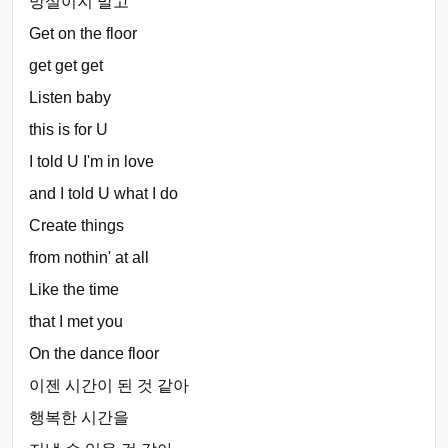
망설이지 말고
Get on the floor
get get get
Listen baby
this is for U
I told U I'm in love
and I told U what I do
Create things
from nothin' at all
Like the time
that I met you
On the dance floor
이젠 시간이 된 것 같아
행복한 시간을