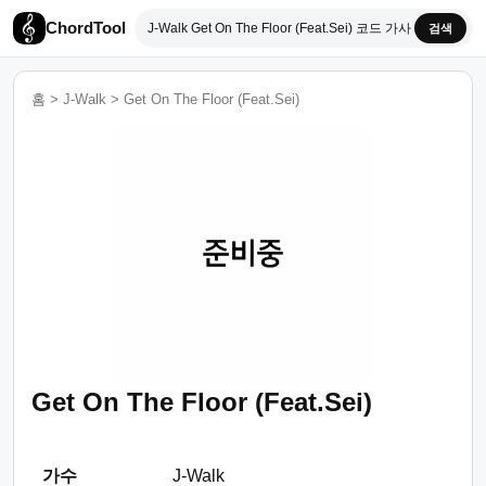
ChordTool
검색
홈
>
J-Walk
>
Get On The Floor (Feat.Sei)
Get On The Floor (Feat.Sei)
가수
J-Walk