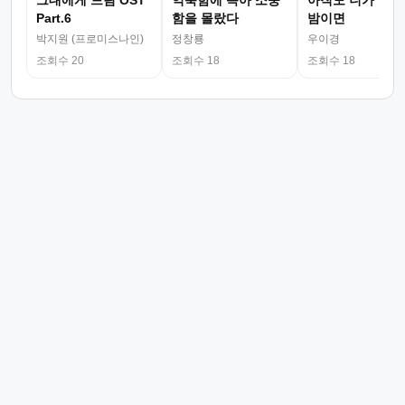
그대에게 드림 OST
익숙함에 속아 소중
아직도 니가 그리
Part.6
함을 몰랐다
밤이면
박지원 (프로미스나인)
정창룡
우이경
조회수 20
조회수 18
조회수 18