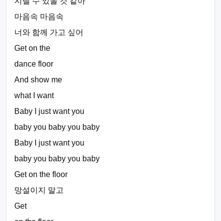
지낼 수 있을 것 같아
마음속 마음속
너와 함께 가고 싶어
Get on the
dance floor
And show me
what I want
Baby I just want you
baby you baby you baby
Baby I just want you
baby you baby you baby
Get on the floor
망설이지 말고
Get