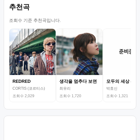
추천곡
조회수 기준 추천곡입니다.
REDRED
생각을 멈추다 보면
모두의 세상 (뮤
CORTIS (코르티스)
최유리
박효신
조회수 2,029
조회수 1,720
조회수 1,321