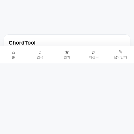
ChordTool
노래 가사, 곡 정보, 코드, 악보를 한곳에서 찾을 수 있는 음악 정보
⌂
⌕
★
♬
✎
홈
검색
인기
최신곡
음악강좌
서비스입니다.
인기곡 중심으로 악보와 코드 콘텐츠를 계속 확장합니다.
홈
인기차트
최신곡
음악강좌
악보 요청
오류 신고
🎼
작업자
© 2026 ChordTool. All rights reserved.
Today :
8,835
명
⚙