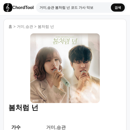
ChordTool
검색
홈
>
거미,승관
>
봄처럼 넌
봄처럼 넌
가수
거미,승관