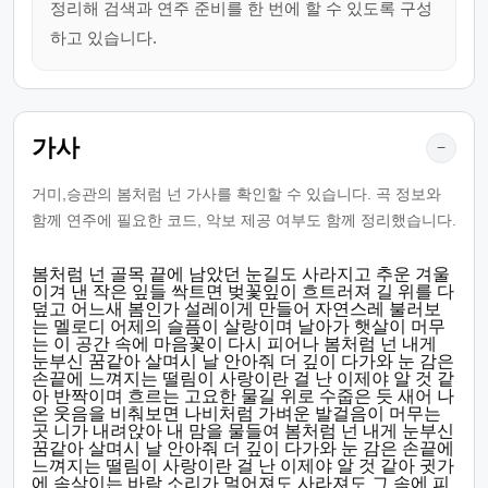
정리해 검색과 연주 준비를 한 번에 할 수 있도록 구성
하고 있습니다.
가사
−
거미,승관의 봄처럼 넌 가사를 확인할 수 있습니다. 곡 정보와
함께 연주에 필요한 코드, 악보 제공 여부도 함께 정리했습니다.
봄처럼 넌 골목 끝에 남았던 눈길도 사라지고 추운 겨울
이겨 낸 작은 잎들 싹트면 벚꽃잎이 흐트러져 길 위를 다
덮고 어느새 봄인가 설레이게 만들어 자연스레 불러보
는 멜로디 어제의 슬픔이 살랑이며 날아가 햇살이 머무
는 이 공간 속에 마음꽃이 다시 피어나 봄처럼 넌 내게
눈부신 꿈같아 살며시 날 안아줘 더 깊이 다가와 눈 감은
손끝에 느껴지는 떨림이 사랑이란 걸 난 이제야 알 것 같
아 반짝이며 흐르는 고요한 물길 위로 수줍은 듯 새어 나
온 웃음을 비춰보면 나비처럼 가벼운 발걸음이 머무는
곳 니가 내려앉아 내 맘을 물들여 봄처럼 넌 내게 눈부신
꿈같아 살며시 날 안아줘 더 깊이 다가와 눈 감은 손끝에
느껴지는 떨림이 사랑이란 걸 난 이제야 알 것 같아 귓가
에 속삭이는 바람 소리가 멀어져도 사라져도 그 속에 피