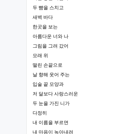
두 뺨을 스치고
새벽 바다
한곳을 보는
아름다운 너와 나
그림을 그려 갔어
모래 위
떨린 손끝으로
날 향해 웃어 주는
입술 끝 모양과
저 달보다 사랑스러운
두 눈을 가진 니가
다정히
내 이름을 부르면
내 마음이 녹아내려