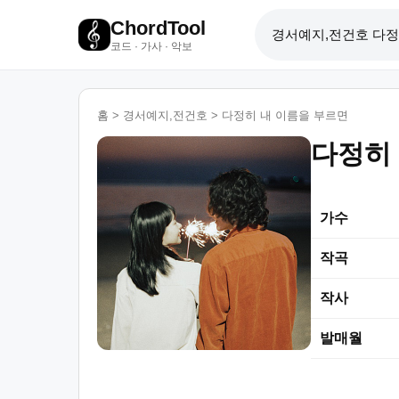
ChordTool
코드 · 가사 · 악보
홈
>
경서예지,전건호
>
다정히 내 이름을 부르면
다정히
가수
작곡
작사
발매월