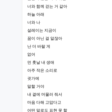
너와 함께 걷는 거 같아
하늘 아래
너와 나
설레이는 지금이
꿈이 아닌 걸 알잖아
난 더 바랄 게
없어
먼 훗날 내 생애
아주 작은 소리로
귓가에
말할 거야
내 곁에 머물러 줘서
마음 다해 고맙다고
어떤 말로도 표현 못 할