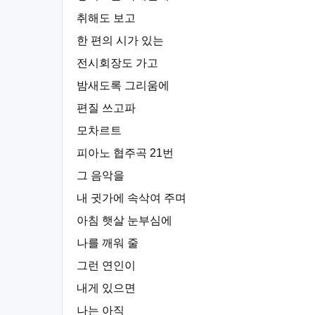
취해도 보고
한 편의 시가 있는
전시회장도 가고
밤새도록 그리움에
편질 쓰고파
모차르트
피아노 협주곡 21번
그 음악을
내 귓가에 속삭여 주며
아침 햇살 눈부심에
나를 깨워 줄
그런 연인이
내게 있으면
나는 아직