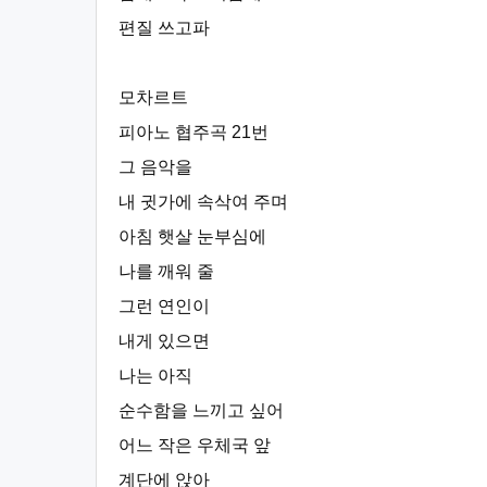
편질 쓰고파
모차르트
피아노 협주곡 21번
그 음악을
내 귓가에 속삭여 주며
아침 햇살 눈부심에
나를 깨워 줄
그런 연인이
내게 있으면
나는 아직
순수함을 느끼고 싶어
어느 작은 우체국 앞
계단에 앉아