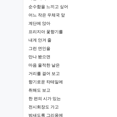
순수함을 느끼고 싶어
어느 작은 우체국 앞
계단에 앉아
프리지아 꽃향기를
내게 안겨 줄
그런 연인을
만나 봤으면
마음 울적한 날은
거리를 걸어 보고
향기로운 칵테일에
취해도 보고
한 편의 시가 있는
전시회장도 가고
밤새도록 그리움에