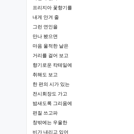
프리지아 꽃향기를
내게 안겨 줄
그런 연인을
만나 봤으면
마음 울적한 날은
거리를 걸어 보고
향기로운 칵테일에
취해도 보고
한 편의 시가 있는
전시회장도 가고
밤새도록 그리움에
편질 쓰고파
창밖에는 우울한
비가 내리고 있어