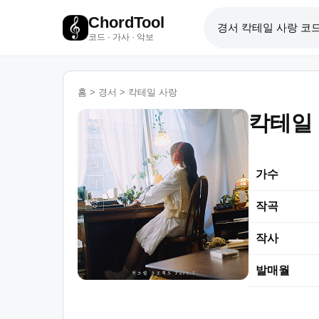
ChordTool
코드 · 가사 · 악보
홈
>
경서
>
칵테일 사랑
칵테일
가수
작곡
작사
발매월