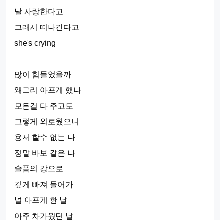
날 사랑한다고
그래서 떠나간다고
she's crying
많이 힘들었을까
왜그리 아프게 했나
모든걸 다 주고도
그렇게 외로웠으니
용서 할수 없는 나
정말 바보 같은 나
슬픔의 강으로
깊게 빠져 들어가
널 아프게 한 날
아주 차가웠던 날