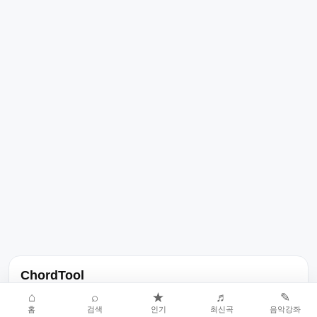
ChordTool
노래 가사, 곡 정보, 코드, 악보를 한곳에서 찾을 수 있는 음악 정보
⌂
⌕
★
♬
✎
홈
검색
인기
최신곡
음악강좌
서비스입니다.