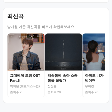
최신곡
발매월 기준 최신곡을 빠르게 확인해보세요.
그대에게 드림 OST
익숙함에 속아 소중
아직도 니가 그리
Part.6
함을 몰랐다
밤이면
박지원 (프로미스나인)
정창룡
우이경
조회수 25
조회수 20
조회수 26