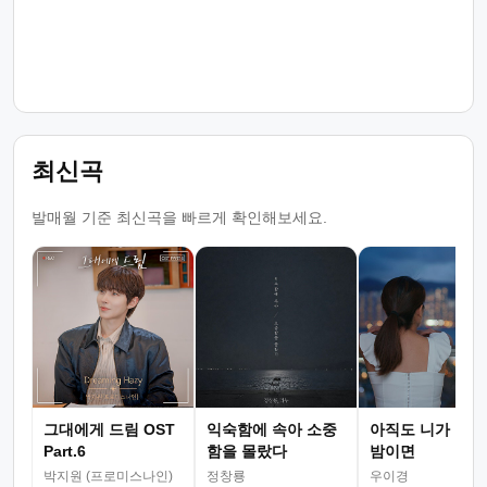
최신곡
발매월 기준 최신곡을 빠르게 확인해보세요.
그대에게 드림 OST
익숙함에 속아 소중
아직도 니가 그리
Part.6
함을 몰랐다
밤이면
박지원 (프로미스나인)
정창룡
우이경