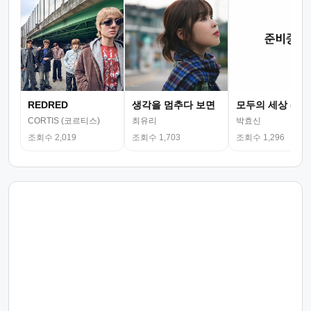
REDRED
생각을 멈추다 보면
모두의 세상 (뮤
CORTIS (코르티스)
최유리
박효신
조회수 2,019
조회수 1,703
조회수 1,296