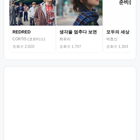
REDRED
생각을 멈추다 보면
모두의 세상 (뮤
CORTIS (코르티스)
최유리
박효신
조회수 2,020
조회수 1,707
조회수 1,303