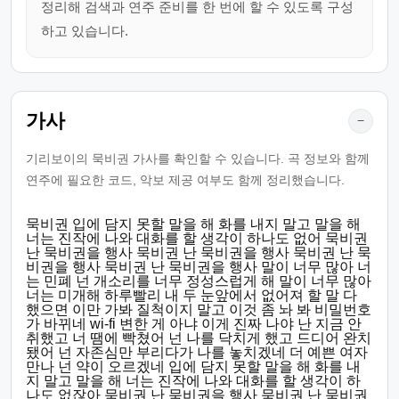
정리해 검색과 연주 준비를 한 번에 할 수 있도록 구성
하고 있습니다.
가사
−
기리보이의 묵비권 가사를 확인할 수 있습니다. 곡 정보와 함께
연주에 필요한 코드, 악보 제공 여부도 함께 정리했습니다.
묵비권 입에 담지 못할 말을 해 화를 내지 말고 말을 해
너는 진작에 나와 대화를 할 생각이 하나도 없어 묵비권
난 묵비권을 행사 묵비권 난 묵비권을 행사 묵비권 난 묵
비권을 행사 묵비권 난 묵비권을 행사 말이 너무 많아 너
는 민폐 넌 개소리를 너무 정성스럽게 해 말이 너무 많아
너는 미개해 하루빨리 내 두 눈앞에서 없어져 할 말 다
했으면 이만 가봐 질척이지 말고 이것 좀 놔 봐 비밀번호
가 바뀌네 wi-fi 변한 게 아냐 이게 진짜 나야 난 지금 안
취했고 너 땜에 빡쳤어 넌 나를 닥치게 했고 드디어 완치
됐어 넌 자존심만 부리다가 나를 놓치겠네 더 예쁜 여자
만나 넌 약이 오르겠네 입에 담지 못할 말을 해 화를 내
지 말고 말을 해 너는 진작에 나와 대화를 할 생각이 하
나도 없잖아 묵비권 난 묵비권을 행사 묵비권 난 묵비권