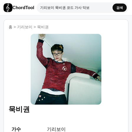
ChordTool
검색
홈
>
기리보이
>
묵비권
묵비권
가수
기리보이