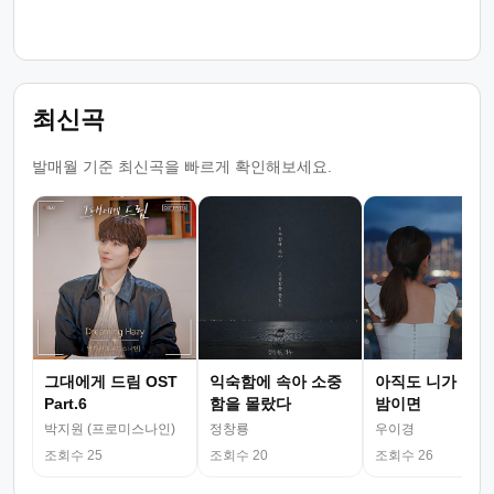
최신곡
발매월 기준 최신곡을 빠르게 확인해보세요.
그대에게 드림 OST
익숙함에 속아 소중
아직도 니가 그리
Part.6
함을 몰랐다
밤이면
박지원 (프로미스나인)
정창룡
우이경
조회수 25
조회수 20
조회수 26