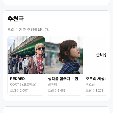
추천곡
조회수 기준 추천곡입니다.
REDRED
생각을 멈추다 보면
모두의 세상 (뮤
CORTIS (코르티스)
최유리
박효신
조회수 2,007
조회수 1,683
조회수 1,273