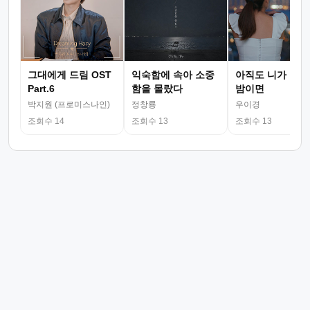
그대에게 드림 OST
익숙함에 속아 소중
아직도 니가 그리
Part.6
함을 몰랐다
밤이면
박지원 (프로미스나인)
정창룡
우이경
조회수 14
조회수 13
조회수 13