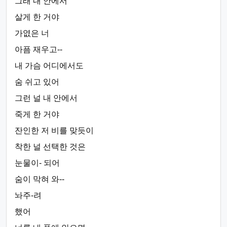
그래 내 안에서
살게 한 거야
가엾은 너
아픔 재우고--
내 가슴 어디에서도
숨 쉬고 있어
그런 널 내 안에서
죽게 한 거야
잔인한 저 비를 맞듯이
착한 널 선택한 것은
눈물이- 되어
숨이 막혀 와--
놔주-려
했어