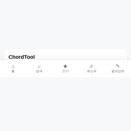
ChordTool
노래 가사, 곡 정보, 코드, 악보를 한곳에서 찾을 수 있는 음악 정보
⌂
⌕
★
♬
✎
홈
검색
인기
최신곡
음악강좌
서비스입니다.
인기곡 중심으로 악보와 코드 콘텐츠를 계속 확장합니다.
홈
인기차트
최신곡
음악강좌
악보 요청
오류 신고
🎼
작업자
© 2026 ChordTool. All rights reserved.
Today :
13,681
명
⚙