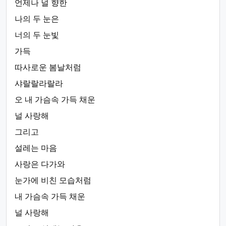
언제나 널 향한
나의 두 눈은
너의 두 눈빛
가득
따사로운 봄날처럼
샤랄랄라랄라
오 내 가슴속 가득 채운
널 사랑해
그리고
설레는 마음
사랑은 다가와
눈가에 비친 모습처럼
내 가슴속 가득 채운
널 사랑해