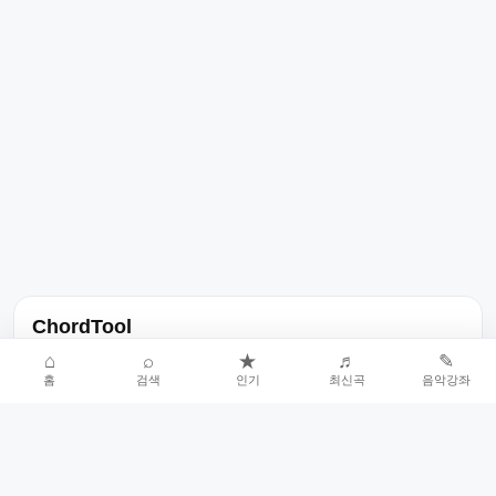
ChordTool
노래 가사, 곡 정보, 코드, 악보를 한곳에서 찾을 수 있는 음악 정보
⌂
⌕
★
♬
✎
홈
검색
인기
최신곡
음악강좌
서비스입니다.
인기곡 중심으로 악보와 코드 콘텐츠를 계속 확장합니다.
홈
인기차트
최신곡
음악강좌
악보 요청
오류 신고
🎼
작업자