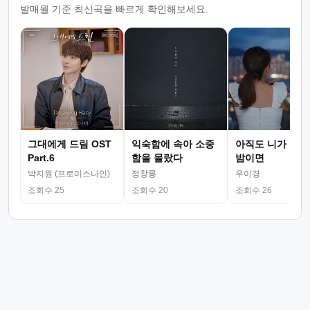
발매월 기준 최신곡을 빠르게 확인해보세요.
그대에게 드림 OST
익숙함에 속아 소중
아직도 니가 그리
Part.6
함을 몰랐다
밤이면
박지원 (프로미스나인)
정창룡
우이경
조회수 25
조회수 20
조회수 26