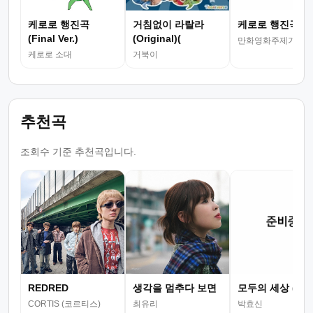
케로로 행진곡
거침없이 라랄라
케로로 행진곡 (
(Final Ver.)
(Original)(
만화영화주제가
케로로 소대
거북이
추천곡
조회수 기준 추천곡입니다.
REDRED
생각을 멈추다 보면
모두의 세상 (뮤
CORTIS (코르티스)
최유리
박효신