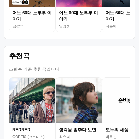
어느 60대 노부부 이
어느 60대 노부부 이
어느 60대 노부부
야기
야기
야기
김광석
임영웅
나훈아
추천곡
조회수 기준 추천곡입니다.
REDRED
생각을 멈추다 보면
모두의 세상 (뮤
CORTIS (코르티스)
최유리
박효신