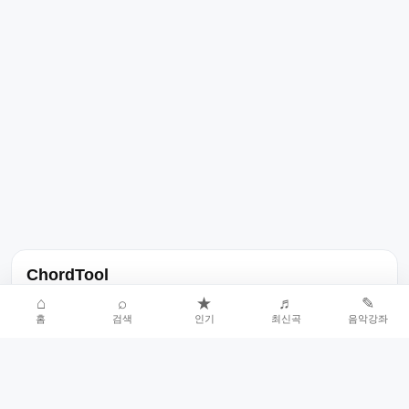
ChordTool
노래 가사, 곡 정보, 코드, 악보를 한곳에서 찾을 수 있는 음악 정보
⌂
⌕
★
♬
✎
홈
검색
인기
최신곡
음악강좌
서비스입니다.
인기곡 중심으로 악보와 코드 콘텐츠를 계속 확장합니다.
홈
인기차트
최신곡
음악강좌
악보 요청
오류 신고
🎼
작업자