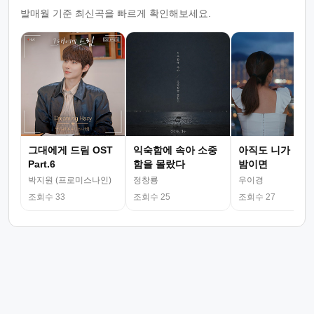
발매월 기준 최신곡을 빠르게 확인해보세요.
그대에게 드림 OST
익숙함에 속아 소중
아직도 니가 그리
Part.6
함을 몰랐다
밤이면
박지원 (프로미스나인)
정창룡
우이경
조회수 33
조회수 25
조회수 27