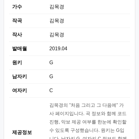
가수
김목경
작곡
김목경
작사
김목경
발매월
2019.04
원키
G
남자키
G
여자키
C
김목경의 "처음 그리고 그 다음에" 가
사 페이지입니다. 곡 정보와 함께 코드
진행, 악보 제공 여부를 한눈에 확인할
수 있도록 구성했습니다. 원키는 G입
제공정보
니다. 남자키 G, 여자키 C 정보도 함께