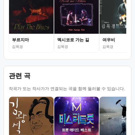
부르지마
멕시코로 가는 길
여우비
김목경
김목경
김목경
관련 곡
작곡가 또는 작사가가 연결되는 곡을 함께 둘러볼 수 있습니다.