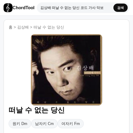
ChordTool
검색
홈
>
김상배
>
떠날 수 없는 당신
떠날 수 없는 당신
원키 Dm
남자키 Cm
여자키 Fm