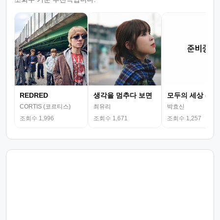
REDRED
생각을 멈추다 보면
모두의 세상 (뮤
CORTIS (코르티스)
최유리
박효신
조회수 1,996
조회수 1,671
조회수 1,257