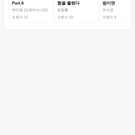
Part.6
함을 몰랐다
밤이면
박지원 (프로미스나인)
정창룡
우이경
조회수 10
조회수 10
조회수 9