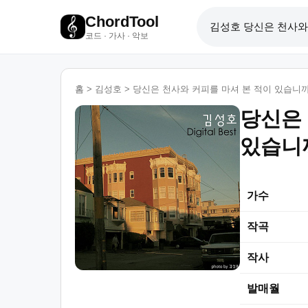
ChordTool
코드 · 가사 · 악보
홈
>
김성호
>
당신은 천사와 커피를 마셔 본 적이 있습니
당신은 
있습니
가수
작곡
작사
발매월