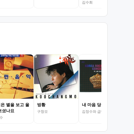
김수희
정
김수
은 별을 보고 울
방황
내 마음 당신 곁으로
보셨나요
구창모
김정수와 급행열차
수