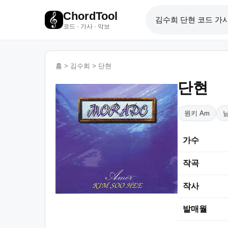
ChordTool
코드 · 가사 · 악보
홈
>
김수희
>
단현
단현
원키 Am
가수
작곡
작사
발매월