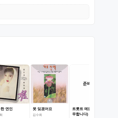
정
김수
한 연인
못 잊겠어요
트롯트 메들리 6(너
무합니다)
희
김수희