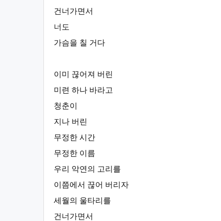
건너가면서
너도
가슴을 칠 거다
이미 끊어져 버린
미련 하나 바라고
청춘이
지나 버린
무정한 시간
무정한 이름
우리 악연의 고리를
이쯤에서 끊어 버리자
세월의 울타리를
건너가면서