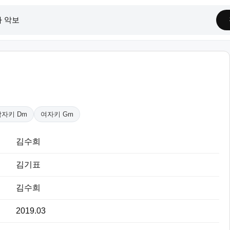
남자키 Dm
여자키 Gm
김수희
김기표
김수희
2019.03