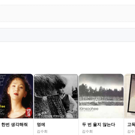
 한번 생각해줘
멍에
두 번 울지 않는다
고독
김수희
김수희
김수