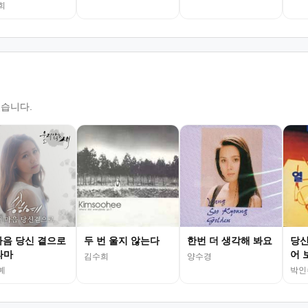
희
있습니다.
마음 당신 곁으로
두 번 울지 않는다
한번 더 생각해 봐요
당신
라마
어 
김수희
양수경
예
박인