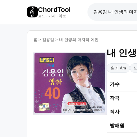
ChordTool
코드 · 가사 · 악보
홈
>
김용임
>
내 인생의 마지막 여인
내 인생
원키 Am
남
가수
작곡
작사
발매월