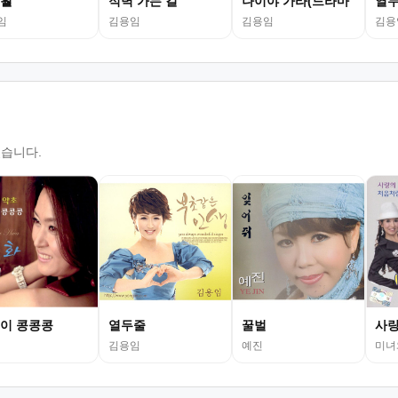
훨
적벽 가는 길
나이야 가라(드라마
열
임
김용임
김용임
김용
있습니다.
이 콩콩콩
열두줄
꿀벌
사랑
김용임
예진
미녀