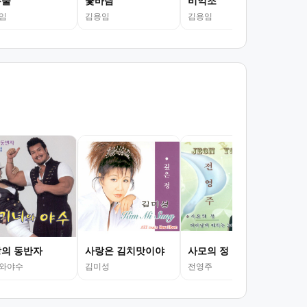
두줄
꽃바람
비익조
임
김용임
김용임
의 동반자
사랑은 김치맛이야
사모의 정
톡톡
와야수
김미성
전영주
강민