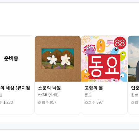
의 세상 (뮤지컬
소문의 낙원
고향의 봄
입
신
AKMU(악뮤)
동요
한로
 1,273
조회수 957
조회수 897
조회수