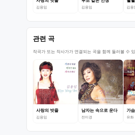
사랑의 밧줄
부초 같은 인생
훨훨
김용임
김용임
김용
관련 곡
작곡가 또는 작사가가 연결되는 곡을 함께 둘러볼 수 
사랑의 밧줄
남자는 속으로 운다
가슴
김용임
전미경
유화