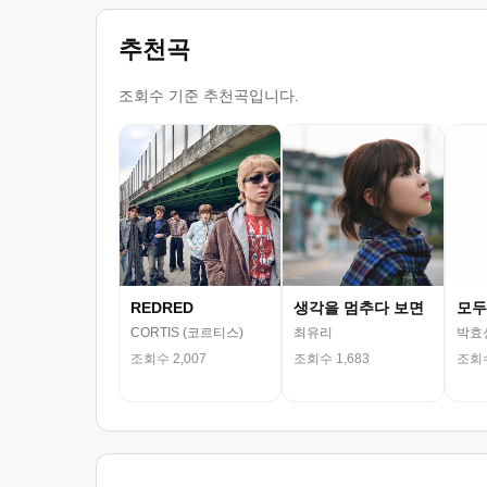
추천곡
조회수 기준 추천곡입니다.
REDRED
생각을 멈추다 보면
모두
CORTIS (코르티스)
최유리
박효
조회수 2,007
조회수 1,683
조회수