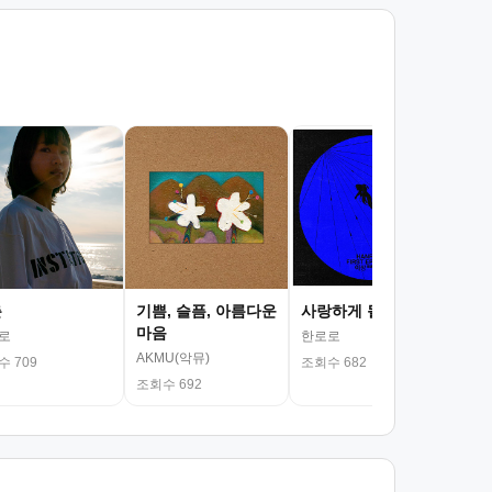
서
김광
조회
춘
기쁨, 슬픔, 아름다운
사랑하게 될 거야
마음
로
한로로
AKMU(악뮤)
 709
조회수 682
조회수 692