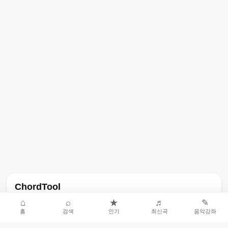
ChordTool
노래 가사, 곡 정보, 코드, 악보를 한곳에서 찾을 수 있는 음악 정보
⌂
⌕
★
♬
✎
홈
검색
인기
최신곡
음악강좌
서비스입니다.
인기곡 중심으로 악보와 코드 콘텐츠를 계속 확장합니다.