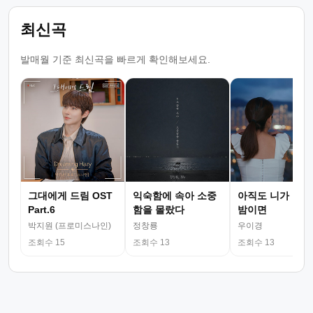
최신곡
발매월 기준 최신곡을 빠르게 확인해보세요.
그대에게 드림 OST
익숙함에 속아 소중
아직도 니가 그리
Part.6
함을 몰랐다
밤이면
박지원 (프로미스나인)
정창룡
우이경
조회수 15
조회수 13
조회수 13