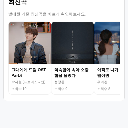
최신곡
발매월 기준 최신곡을 빠르게 확인해보세요.
그대에게 드림 OST
익숙함에 속아 소중
아직도 니가 그리
Part.6
함을 몰랐다
밤이면
박지원 (프로미스나인)
정창룡
우이경
조회수 10
조회수 9
조회수 8