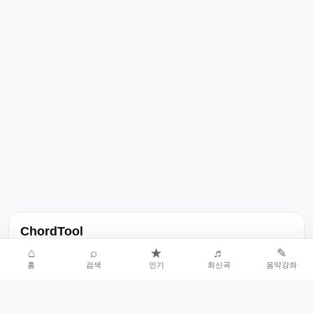
ChordTool
노래 가사, 곡 정보, 코드, 악보를 한곳에서 찾을 수 있는 음악 정보
⌂
⌕
★
♬
✎
홈
검색
인기
최신곡
음악강좌
서비스입니다.
인기곡 중심으로 악보와 코드 콘텐츠를 계속 확장합니다.
홈
인기차트
최신곡
음악강좌
악보 요청