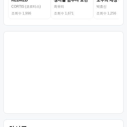
REDRED
생각을 멈추다 보면
모두의 세상 (뮤
CORTIS (코르티스)
최유리
박효신
조회수 1,996
조회수 1,671
조회수 1,256