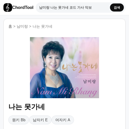
ChordTool
검색
홈
>
남미랑
>
나는 못가네
나는 못가네
원키 Bb
남자키 E
여자키 A