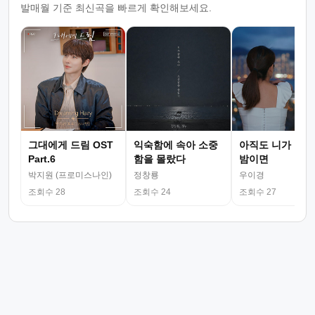
발매월 기준 최신곡을 빠르게 확인해보세요.
그대에게 드림 OST
익숙함에 속아 소중
아직도 니가 그리
Part.6
함을 몰랐다
밤이면
박지원 (프로미스나인)
정창룡
우이경
조회수 28
조회수 24
조회수 27