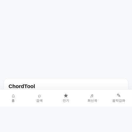
ChordTool
노래 가사, 곡 정보, 코드, 악보를 한곳에서 찾을 수 있는 음악 정보
⌂
⌕
★
♬
✎
홈
검색
인기
최신곡
음악강좌
서비스입니다.
인기곡 중심으로 악보와 코드 콘텐츠를 계속 확장합니다.
홈
인기차트
최신곡
음악강좌
악보 요청
오류 신고
🎼
작업자