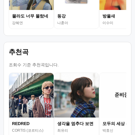
몰라도 너무 몰랐네
동강
방울새
강혜연
나훈아
이수미
추천곡
조회수 기준 추천곡입니다.
REDRED
생각을 멈추다 보면
모두의 세상 (뮤
CORTIS (코르티스)
최유리
박효신