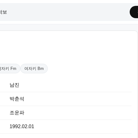
남자키 Fm
여자키 Bm
남진
박춘석
조운파
1992.02.01