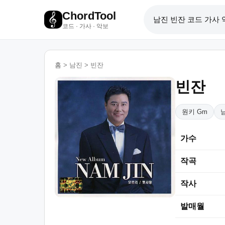
ChordTool
코드 · 가사 · 악보
홈
>
남진
>
빈잔
빈잔
원키 Gm
가수
작곡
작사
발매월