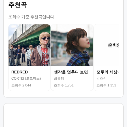
추천곡
조회수 기준 추천곡입니다.
REDRED
생각을 멈추다 보면
모두의 세상 (뮤
CORTIS (코르티스)
최유리
박효신
조회수 2,044
조회수 1,751
조회수 1,353