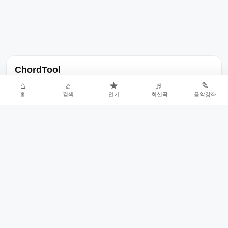
ChordTool
노래 가사, 곡 정보, 코드, 악보를 한곳에서 찾을 수 있는 음악 정보
⌂
⌕
★
♬
✎
홈
검색
인기
최신곡
음악강좌
서비스입니다.
인기곡 중심으로 악보와 코드 콘텐츠를 계속 확장합니다.
홈
인기차트
최신곡
음악강좌
악보 요청
오류 신고
🎼
작업자
© 2026 ChordTool. All rights reserved.
Today :
30,036
명
⚙