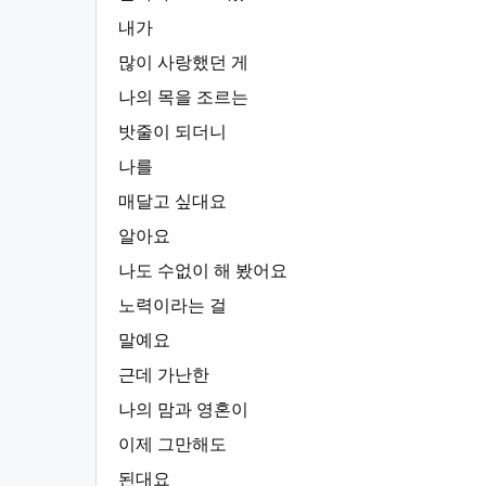
내가
많이 사랑했던 게
나의 목을 조르는
밧줄이 되더니
나를
매달고 싶대요
알아요
나도 수없이 해 봤어요
노력이라는 걸
말예요
근데 가난한
나의 맘과 영혼이
이제 그만해도
된대요