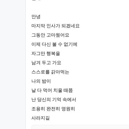
안녕
마지막 인사가 되겠네요
그동안 고마웠어요
이제 다신 볼 수 없기에
자그만 행복을
남겨 두고 가요
스스로를 갉아먹는
나의 밤이
날 다 먹어 치울 때쯤
난 당신의 기억 속에서
조용히 완전히 영원히
사라지길