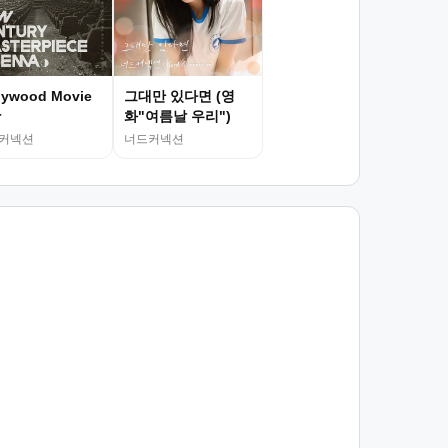
lywood Movie
그대만 있다면 (영
r
화"여름날 우리")
커넥션
너드커넥션