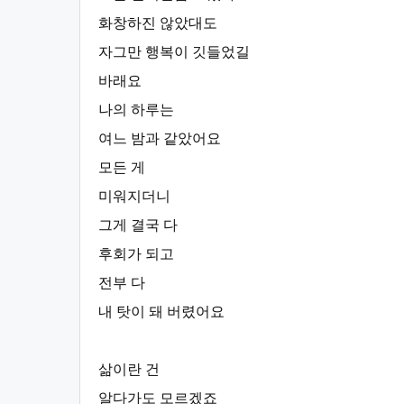
화창하진 않았대도
자그만 행복이 깃들었길
바래요
나의 하루는
여느 밤과 같았어요
모든 게
미워지더니
그게 결국 다
후회가 되고
전부 다
내 탓이 돼 버렸어요
삶이란 건
알다가도 모르겠죠