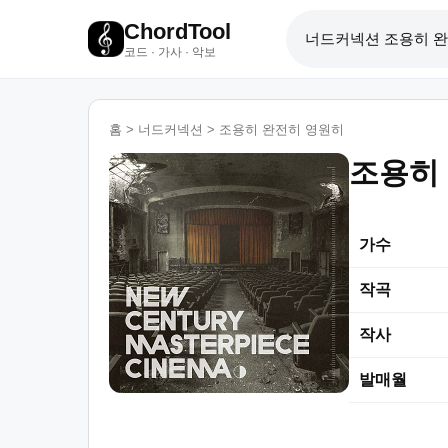
ChordTool
코드 · 가사 · 악보
홈
>
너드커넥션
>
조용히 완전히 영원히
조용히
가수
작곡
작사
발매월