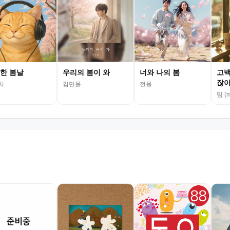
한 봄날
우리의 봄이 와
너와 나의 봄
고백
잖
치
김민울
전율
밈 (