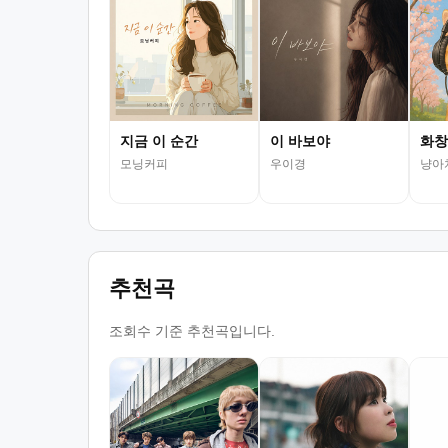
지금 이 순간
이 바보야
화창
모닝커피
우이경
냥아
추천곡
조회수 기준 추천곡입니다.