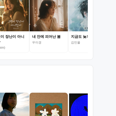
이 장난이 아니
내 안에 피어난 봄
지금도 늦지 않았어
사
아
우이경
김민울
더 
mim)
서
김광
조회