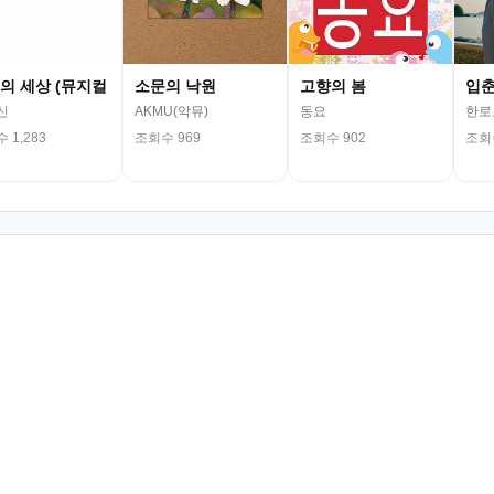
의 세상 (뮤지컬
소문의 낙원
고향의 봄
입
신
AKMU(악뮤)
동요
한로
 1,283
조회수 969
조회수 902
조회수