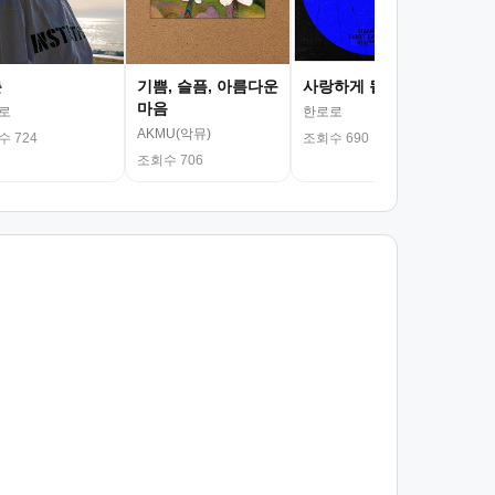
춘
기쁨, 슬픔, 아름다운
사랑하게 될 거야
마음
로
한로로
AKMU(악뮤)
 724
조회수 690
조회수 706