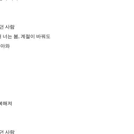
던 사람
 너는 봄, 계절이 바꿔도
돌아와
듯
행복해져
던 사람