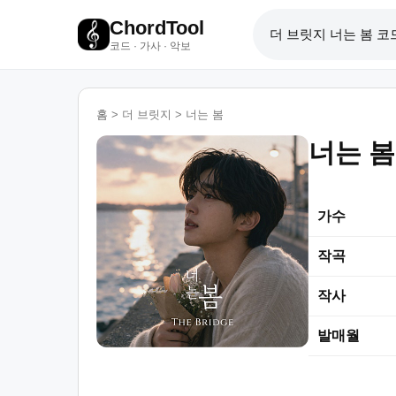
ChordTool
코드 · 가사 · 악보
홈
>
더 브릿지
>
너는 봄
너는 봄
가수
작곡
작사
발매월