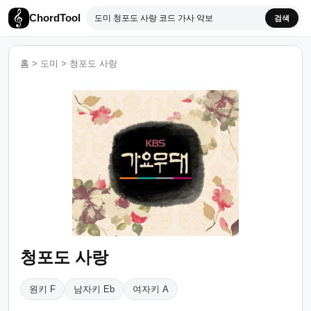
ChordTool
검색
홈
>
도미
>
청포도 사랑
청포도 사랑
원키 F
남자키 Eb
여자키 A