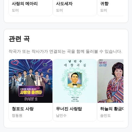
사랑의 메아리
사도세자
귀향
도미
도미
도미
관련 곡
작곡가 또는 작사가가 연결되는 곡을 함께 둘러볼 수 있습니다.
청포도 사랑
무너진 사랑탑
하늘의 황금마차
정동원
남인수
송민도