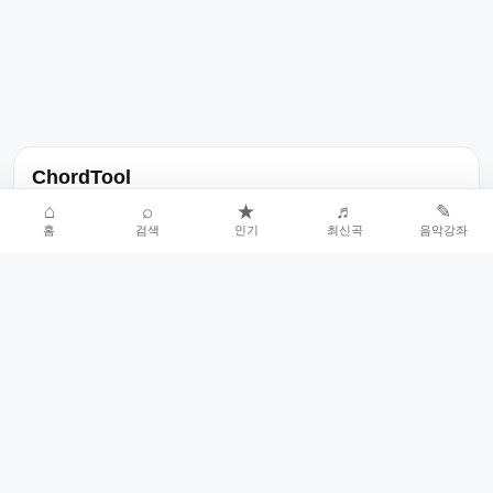
ChordTool
노래 가사, 곡 정보, 코드, 악보를 한곳에서 찾을 수 있는 음악 정보
⌂
⌕
★
♬
✎
홈
검색
인기
최신곡
음악강좌
서비스입니다.
인기곡 중심으로 악보와 코드 콘텐츠를 계속 확장합니다.
홈
인기차트
최신곡
음악강좌
악보 요청
오류 신고
🎼
작업자
© 2026 ChordTool. All rights reserved.
Today :
15,311
명
⚙