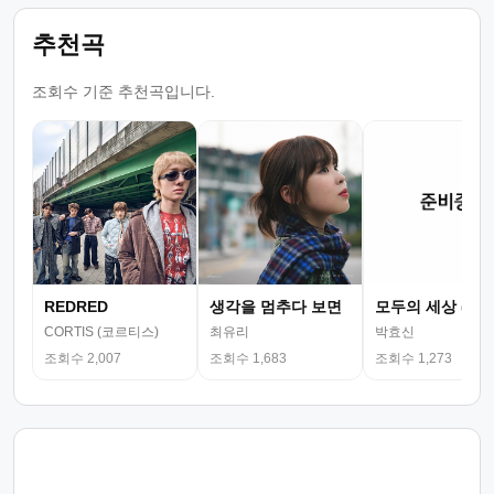
추천곡
조회수 기준 추천곡입니다.
REDRED
생각을 멈추다 보면
모두의 세상 (뮤
CORTIS (코르티스)
최유리
박효신
조회수 2,007
조회수 1,683
조회수 1,273