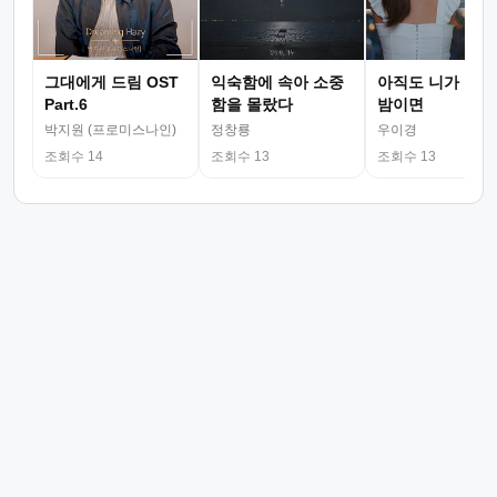
그대에게 드림 OST
익숙함에 속아 소중
아직도 니가 그리
Part.6
함을 몰랐다
밤이면
박지원 (프로미스나인)
정창룡
우이경
조회수 14
조회수 13
조회수 13