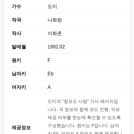
가수
도미
작곡
나화랑
작사
이화촌
발매월
1992.02
원키
F
남자키
Eb
여자키
A
도미의 "청포도 사랑" 가사 페이지입
니다. 곡 정보와 함께 코드 진행, 악보
제공 여부를 한눈에 확인할 수 있도록
구성했습니다. 원키는 F입니다. 남자
제공정보
키 Eb, 여자키 A 정보도 함께 제공합니