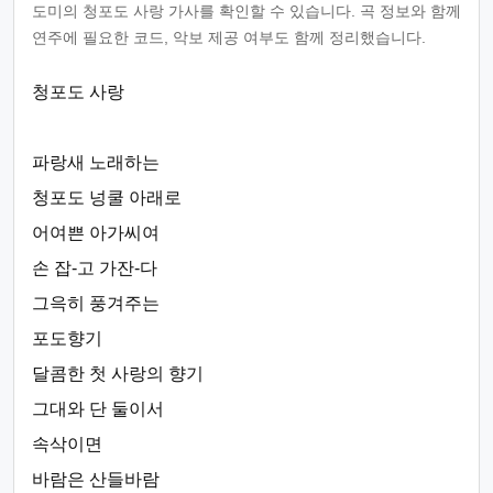
도미의 청포도 사랑 가사를 확인할 수 있습니다. 곡 정보와 함께
연주에 필요한 코드, 악보 제공 여부도 함께 정리했습니다.
청포도 사랑
파랑새 노래하는
청포도 넝쿨 아래로
어여쁜 아가씨여
손 잡-고 가잔-다
그윽히 풍겨주는
포도향기
달콤한 첫 사랑의 향기
그대와 단 둘이서
속삭이면
바람은 산들바람