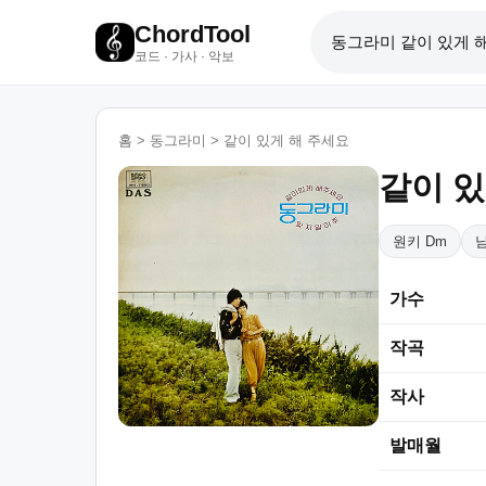
ChordTool
코드 · 가사 · 악보
홈
>
동그라미
>
같이 있게 해 주세요
같이 있
원키 Dm
가수
작곡
작사
발매월