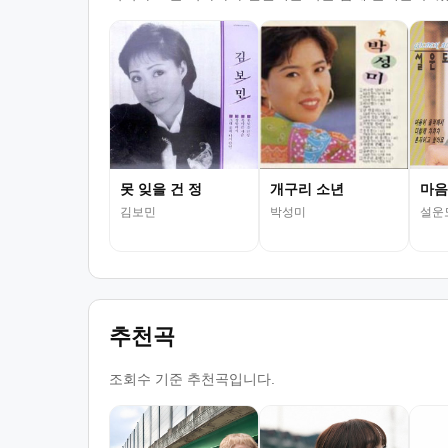
못 잊을 건 정
개구리 소년
마음
김보민
박성미
설운
추천곡
조회수 기준 추천곡입니다.