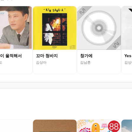
이 울적해서
꼬마 청바지
창가에
Yes
도
김상아
김남훈
김상