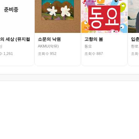
의 세상 (뮤지컬
소문의 낙원
고향의 봄
입
신
AKMU(악뮤)
동요
한로
 1,261
조회수 952
조회수 887
조회수