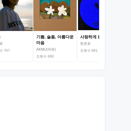
김광
조회
춘
기쁨, 슬픔, 아름다운
사랑하게 될 거야
마음
로
한로로
AKMU(악뮤)
 707
조회수 681
조회수 690