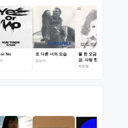
카
박영
 or No
또 다른 너의 모습
물 한 모금.술 한 모
금. 사랑 한 모금
아
김상아
박윤영
서