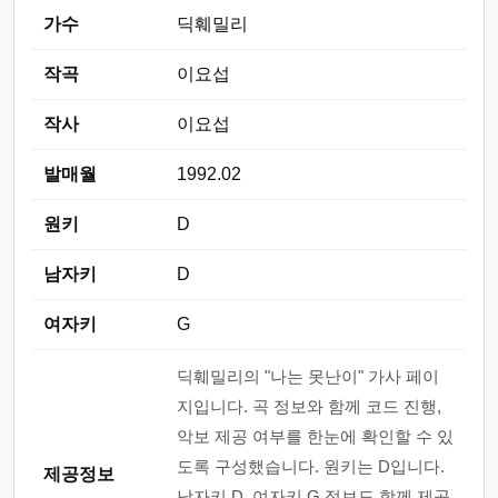
가수
딕훼밀리
작곡
이요섭
작사
이요섭
발매월
1992.02
원키
D
남자키
D
여자키
G
딕훼밀리의 "나는 못난이" 가사 페이
지입니다. 곡 정보와 함께 코드 진행,
악보 제공 여부를 한눈에 확인할 수 있
도록 구성했습니다. 원키는 D입니다.
제공정보
남자키 D, 여자키 G 정보도 함께 제공