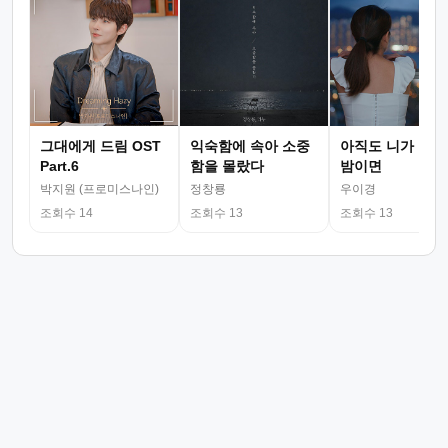
그대에게 드림 OST
익숙함에 속아 소중
아직도 니가 그리
Part.6
함을 몰랐다
밤이면
박지원 (프로미스나인)
정창룡
우이경
조회수 14
조회수 13
조회수 13