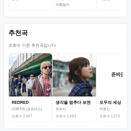
딕훼밀리
추천곡
조회수 기준 추천곡입니다.
REDRED
생각을 멈추다 보면
모두의 세상 (뮤
CORTIS (코르티스)
최유리
박효신
조회수 2,007
조회수 1,683
조회수 1,273