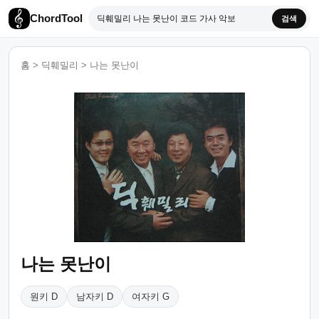
ChordTool
검색
홈
>
딕훼밀리
>
나는 못난이
나는 못난이
원키 D
남자키 D
여자키 G