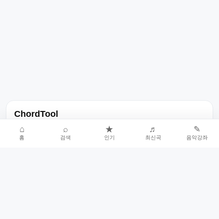
ChordTool
노래 가사, 곡 정보, 코드, 악보를 한곳에서 찾을 수 있는 음악 정보
⌂
⌕
★
♬
✎
홈
검색
인기
최신곡
음악강좌
서비스입니다.
인기곡 중심으로 악보와 코드 콘텐츠를 계속 확장합니다.
홈
인기차트
최신곡
음악강좌
악보 요청
오류 신고
🎼
작업자
© 2026 ChordTool. All rights reserved.