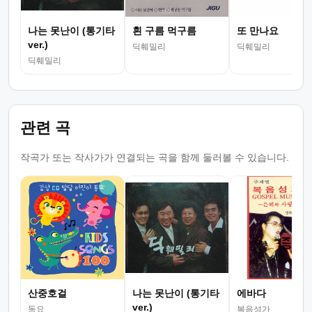
나는 못난이 (통기타
흰 구름 먹구름
또 만나요
ver.)
딕훼밀리
딕훼밀리
딕훼밀리
관련 곡
작곡가 또는 작사가가 연결되는 곡을 함께 둘러볼 수 있습니다.
산중호걸
나는 못난이 (통기타
에바다
ver.)
동요
복음성가