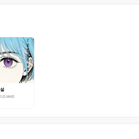
설
(Lokid)