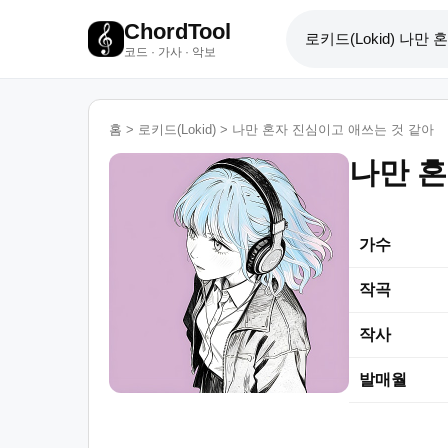
ChordTool
코드 · 가사 · 악보
홈
>
로키드(Lokid)
>
나만 혼자 진심이고 애쓰는 것 같아
나만 혼
가수
작곡
작사
발매월