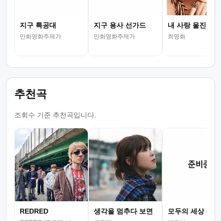
지구 특공대
지구 용사 선가드
내 사랑 울진
만화영화주제가
만화영화주제가
최영화
추천곡
조회수 기준 추천곡입니다.
REDRED
생각을 멈추다 보면
모두의 세상 (뮤