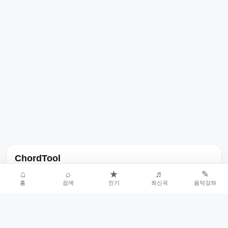
ChordTool
노래 가사, 곡 정보, 코드, 악보를 한곳에서 찾을 수 있는 음악 정보
⌂
⌕
★
♬
✎
홈
검색
인기
최신곡
음악강좌
서비스입니다.
인기곡 중심으로 악보와 코드 콘텐츠를 계속 확장합니다.
홈
인기차트
최신곡
음악강좌
악보 요청