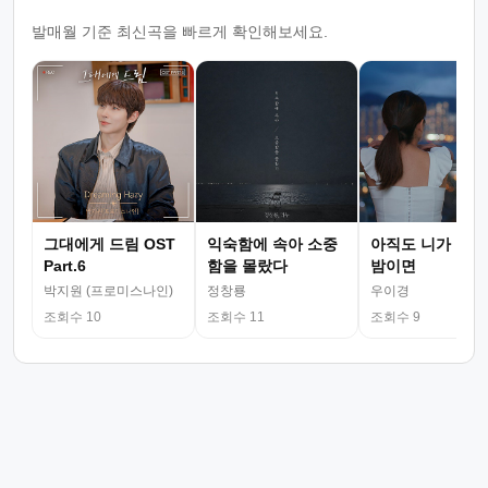
발매월 기준 최신곡을 빠르게 확인해보세요.
그대에게 드림 OST
익숙함에 속아 소중
아직도 니가 그리
Part.6
함을 몰랐다
밤이면
박지원 (프로미스나인)
정창룡
우이경
조회수 10
조회수 11
조회수 9