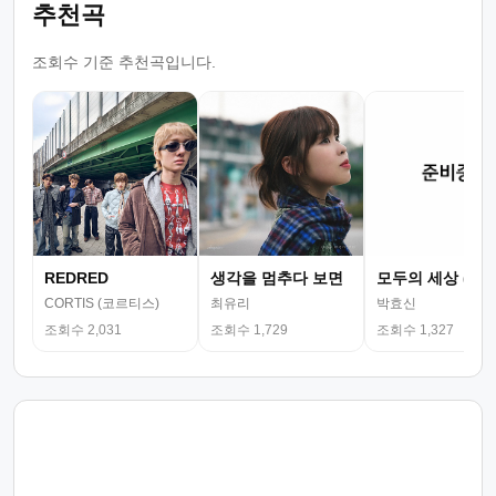
추천곡
조회수 기준 추천곡입니다.
REDRED
생각을 멈추다 보면
모두의 세상 (뮤
CORTIS (코르티스)
최유리
박효신
조회수 2,031
조회수 1,729
조회수 1,327