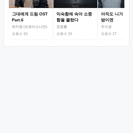
그대에게 드림 OST
익숙함에 속아 소중
아직도 니가 그리
Part.6
함을 몰랐다
밤이면
박지원 (프로미스나인)
정창룡
우이경
조회수 33
조회수 25
조회수 27