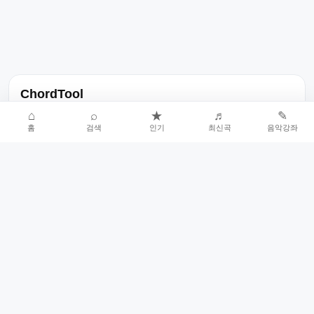
ChordTool
노래 가사, 곡 정보, 코드, 악보를 한곳에서 찾을 수 있는 음악 정보
⌂
⌕
★
♬
✎
홈
검색
인기
최신곡
음악강좌
서비스입니다.
인기곡 중심으로 악보와 코드 콘텐츠를 계속 확장합니다.
홈
인기차트
최신곡
음악강좌
악보 요청
오류 신고
🎼
작업자
© 2026 ChordTool. All rights reserved.
Today :
19,009
명
⚙