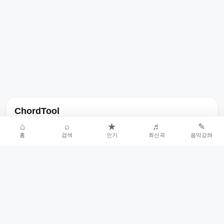
ChordTool
노래 가사, 곡 정보, 코드, 악보를 한곳에서 찾을 수 있는 음악 정보
⌂
⌕
★
♬
✎
홈
검색
인기
최신곡
음악강좌
서비스입니다.
인기곡 중심으로 악보와 코드 콘텐츠를 계속 확장합니다.
홈
인기차트
최신곡
음악강좌
악보 요청
오류 신고
🎼
작업자
© 2026 ChordTool. All rights reserved.
Today :
599
명
⚙