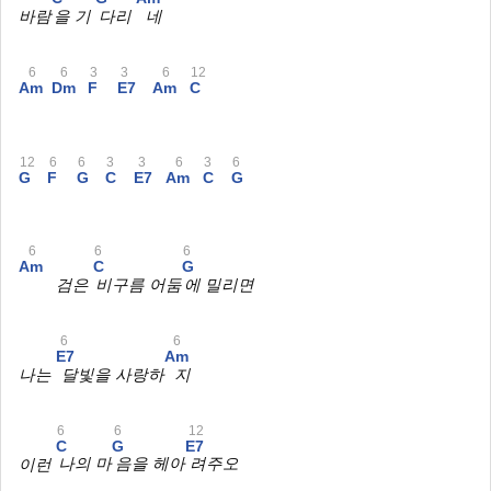
바람
을 기
다리
네
6
6
3
3
6
12
Am
Dm
F
E7
Am
C
12
6
6
3
3
6
3
6
G
F
G
C
E7
Am
C
G
6
6
6
Am
C
G
검은
비구름 어둠
에 밀리면
6
6
E7
Am
나는
달빛을 사랑하
지
6
6
12
C
G
E7
이런
나의 마
음을 헤아
려주오