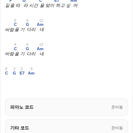
F
G
C
E7
Am
길
을 따
라 시간
을 맞이
하고 싶
어
6
6
12
C
G
Am
바람
을 기
다리
네
6
6
12
C
G
Am
바람
을 기
다리
네
6
3
3
6
C
G
E7
Am
피아노 코드
준비됨
기타 코드
준비됨