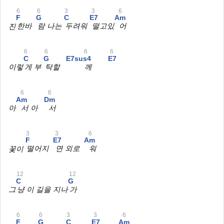
6
6
3
3
6
F
G
C
E7
Am
진
한바
람 나는
두려워
떨고있
어
6
6
6
6
C
G
E7sus4
E7
이렇
게 부
탁할
께
6
6
Am
Dm
아
서 아
서
3
3
6
F
E7
Am
꽃이
떨어지
면 외로
워
12
12
C
G
그
냥 이 길을 지나
가
6
6
3
3
6
F
G
C
E7
Am