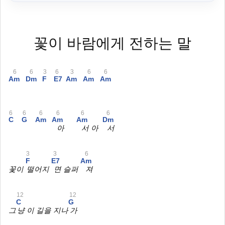
꽃이 바람에게 전하는 말
6
6
3
6
3
6
6
Am
Dm
F
E7
Am
Am
Am
6
6
6
6
6
6
C
G
Am
Am
Am
Dm
아
서 아
서
3
3
6
F
E7
Am
꽃이
떨어지
면 슬퍼
져
12
12
C
G
그
냥 이 길을 지나
가