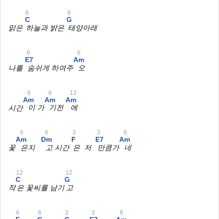
6
6
C
G
맑은
하늘과 밝은
태양아래
6
6
E7
Am
나를
숨쉬게 하여주
오
6
6
12
Am
Am
Am
시간
이 가
기전
에
6
6
3
3
6
Am
Dm
F
E7
Am
꽃
은지
고 시간
은 저
만큼가
네
12
12
C
G
작
은 꽃씨를 남기
고
6
6
3
3
6