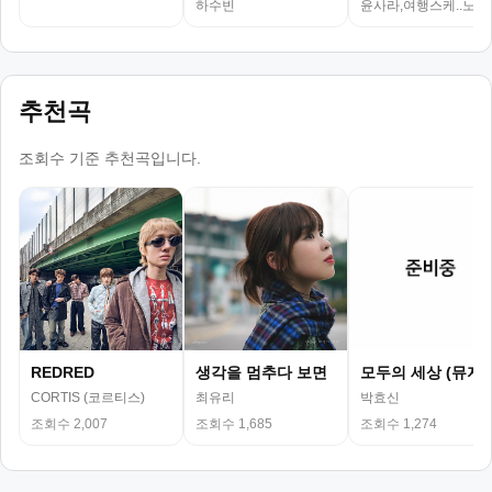
하수빈
윤사라,여행스케..노래
추천곡
조회수 기준 추천곡입니다.
REDRED
생각을 멈추다 보면
모두의 세상 (뮤지
CORTIS (코르티스)
최유리
박효신
조회수 2,007
조회수 1,685
조회수 1,274