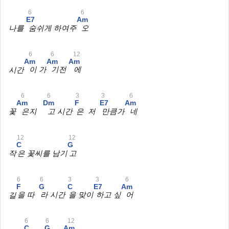
6
6
E7
Am
나를
숨쉬게 하여주
오
6
6
12
Am
Am
Am
시간
이 가
기전
에
6
6
3
3
6
Am
Dm
F
E7
Am
꽃
은지
고 시간
은 저
만큼가
네
12
12
C
G
작
은 꽃씨를 남기
고
6
6
3
3
6
F
G
C
E7
Am
길
을 따
라 시간
을 맞이
하고 싶
어
6
6
12
C
G
Am