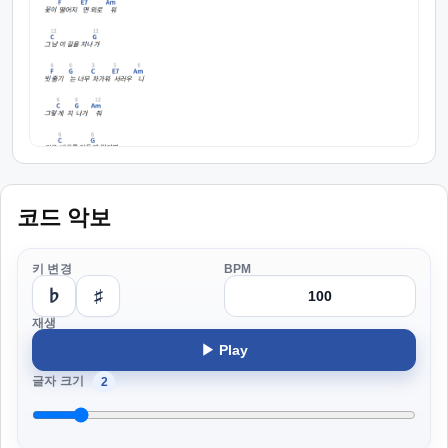
코드 악보
키 변경
BPM
♭
♯
재생
▶ Play
글자 크기
2