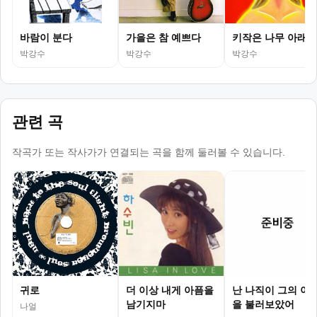
바람이 분다
가을은 참 예쁘다
키작은 나무 아래
박강수
박강수
박강수
관련 곡
작곡가 또는 작사가가 연결되는 곡을 함께 둘러볼 수 있습니다.
귀로
더 이상 내게 아픔을
난 나직이 그의 이
남기지마
을 불러보았어
나얼