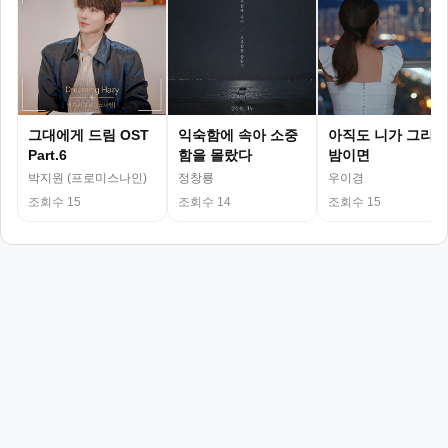
그대에게 드림 OST
익숙함에 속아 소중
아직도 니가 그리운
Part.6
함을 몰랐다
밤이면
박지원 (프로미스나인)
정창룡
우이경
조회수 15
조회수 14
조회수 15