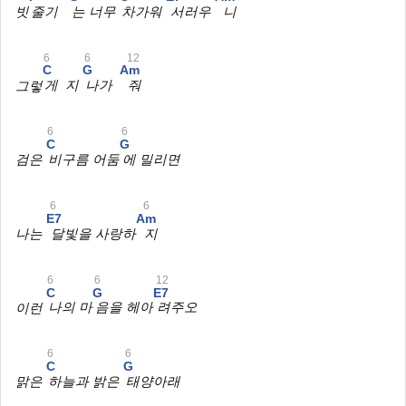
빗
줄기
는 너무
차가워
서러우
니
6
6
12
C
G
Am
그렇
게 지
나가
줘
6
6
C
G
검은
비구름 어둠
에 밀리면
6
6
E7
Am
나는
달빛을 사랑하
지
6
6
12
C
G
E7
이런
나의 마
음을 헤아
려주오
6
6
C
G
맑은
하늘과 밝은
태양아래