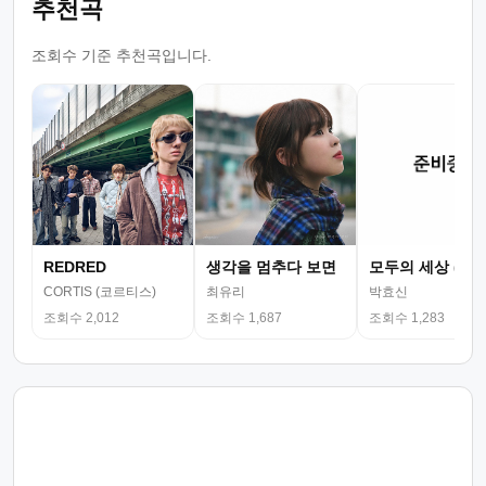
추천곡
조회수 기준 추천곡입니다.
REDRED
생각을 멈추다 보면
모두의 세상 (뮤
CORTIS (코르티스)
최유리
박효신
조회수 2,012
조회수 1,687
조회수 1,283