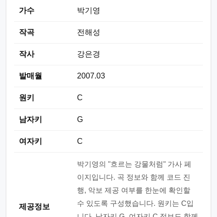
가수
박기영
작곡
전해성
작사
강은경
발매월
2007.03
원키
C
남자키
G
여자키
C
박기영의 "흐르는 강물처럼" 가사 페
이지입니다. 곡 정보와 함께 코드 진
행, 악보 제공 여부를 한눈에 확인할
수 있도록 구성했습니다. 원키는 C입
제공정보
니다. 남자키 G, 여자키 C 정보도 함께