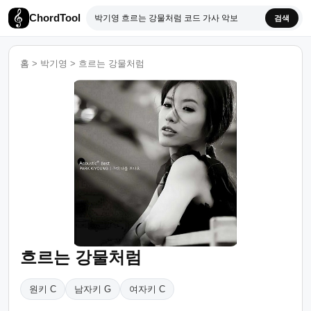
ChordTool
검색
홈
>
박기영
>
흐르는 강물처럼
흐르는 강물처럼
원키 C
남자키 G
여자키 C