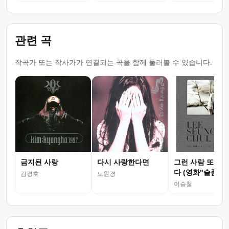
관련 곡
작곡가 또는 작사가가 연결되는 곡을 함께 둘러볼 수 있습니다.
금지된 사랑
다시 사랑한다면
그런 사람 또 없
다 (영화"슬픔보
김경호
도원경
더..")
이승철