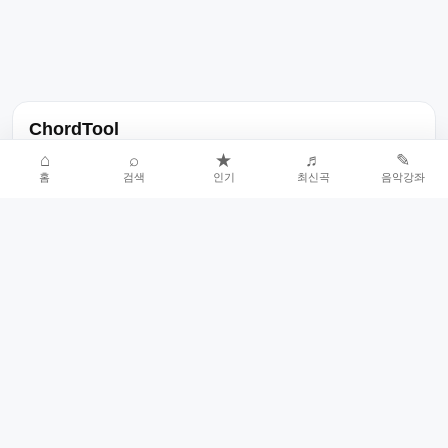
ChordTool
노래 가사, 곡 정보, 코드, 악보를 한곳에서 찾을 수 있는 음악 정보
⌂
⌕
★
♬
✎
홈
검색
인기
최신곡
음악강좌
서비스입니다.
인기곡 중심으로 악보와 코드 콘텐츠를 계속 확장합니다.
홈
인기차트
최신곡
음악강좌
악보 요청
오류 신고
🎼
작업자
© 2026 ChordTool. All rights reserved.
Today :
9,774
명
⚙