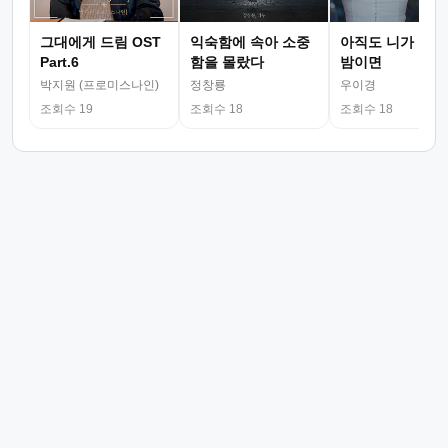
그대에게 드림 OST
익숙함에 속아 소중
아직도 니가 그리
Part.6
함을 몰랐다
밤이면
박지원 (프로미스나인)
정창룡
우이경
조회수 19
조회수 18
조회수 18