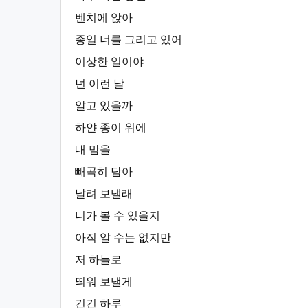
벤치에 앉아
종일 너를 그리고 있어
이상한 일이야
넌 이런 날
알고 있을까
하얀 종이 위에
내 맘을
빼곡히 담아
날려 보낼래
니가 볼 수 있을지
아직 알 수는 없지만
저 하늘로
띄워 보낼게
긴긴 하루