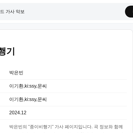
행기
박은빈
이기환,ki:ssy,문씨
이기환,ki:ssy,문씨
2024.12
박은빈의 "종이비행기" 가사 페이지입니다. 곡 정보와 함께