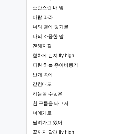
소란스런 내 맘
바람 따라
너의 곁에 닿기를
나의 소중한 맘
전해지길
힘차게 던져 fly high
파란 하늘 종이비행기
안개 속에
갇힌대도
하늘을 수놓은
흰 구름을 타고서
너에게로
달려가고 있어
끝까지 달려 fly high