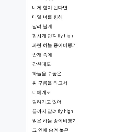
네게 힘이 된다면
매일 너를 향해
날려 볼게
힘차게 던져 fly high
파란 하늘 종이비행기
안개 속에
갇힌대도
하늘을 수놓은
흰 구름을 타고서
너에게로
달려가고 있어
끝까지 달려 fly high
맑은 하늘 종이비행기
그 안에 숨겨 놓은