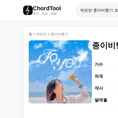
ChordTool
코드 · 가사 · 악보
홈
>
박은빈
>
종이비행기
종이비
가수
작곡
작사
발매월