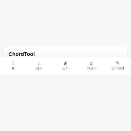
ChordTool
노래 가사, 곡 정보, 코드, 악보를 한곳에서 찾을 수 있는 음악 정보
⌂
⌕
★
♬
✎
홈
검색
인기
최신곡
음악강좌
서비스입니다.
인기곡 중심으로 악보와 코드 콘텐츠를 계속 확장합니다.
홈
인기차트
최신곡
음악강좌
악보 요청
오류 신고
🎼
작업자
© 2026 ChordTool. All rights reserved.
Today :
13,667
명
⚙