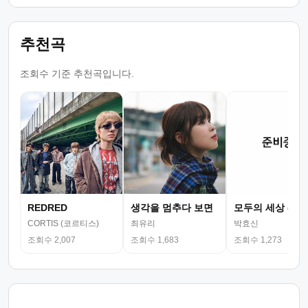
추천곡
조회수 기준 추천곡입니다.
REDRED
생각을 멈추다 보면
모두의 세상 (뮤
CORTIS (코르티스)
최유리
박효신
조회수 2,007
조회수 1,683
조회수 1,273