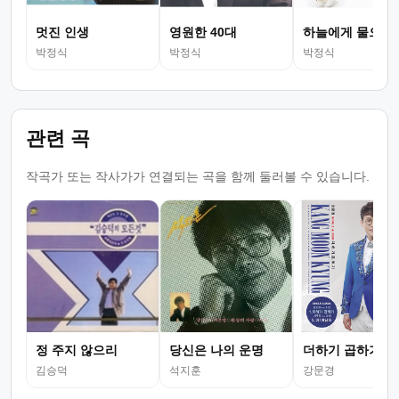
멋진 인생
영원한 40대
하늘에게 물으니
박정식
박정식
박정식
관련 곡
작곡가 또는 작사가가 연결되는 곡을 함께 둘러볼 수 있습니다.
정 주지 않으리
당신은 나의 운명
더하기 곱하기
김승덕
석지훈
강문경