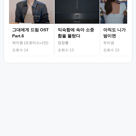
그대에게 드림 OST
익숙함에 속아 소중
아직도 니가 그리
Part.6
함을 몰랐다
밤이면
박지원 (프로미스나인)
정창룡
우이경
조회수 14
조회수 13
조회수 13