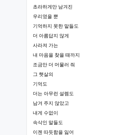
초라하게만 남겨진
우리였을 뿐
기억하지 못한 말들도
더 아름답지 않게
사라져 가는
내 마음을 찾을 때까지
조금만 더 머물러 줘
그 햇살의
기억도
더는 아무런 설렘도
남겨 주지 않았고
내게 수없이
속삭인 말들도
이젠 따듯함을 잃어