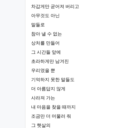
차갑게만 굳어져 버리고
아무것도 아닌
말들로
참아 낼 수 없는
상처를 만들어
그 시간들 앞에
초라하게만 남겨진
우리였을 뿐
기억하지 못한 말들도
더 아름답지 않게
사라져 가는
내 마음을 찾을 때까지
조금만 더 머물러 줘
그 햇살의