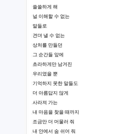
쓸쓸하게 해
널 이해할 수 없는
말들로
견뎌 낼 수 없는
상처를 만들던
그 순간들 앞에
초라하게만 남겨진
우리였을 뿐
기억하지 못한 말들도
더 아름답지 않게
사라져 가는
내 마음을 찾을 때까지
조금만 더 머물러 줘
내 안에서 숨 쉬어 줘