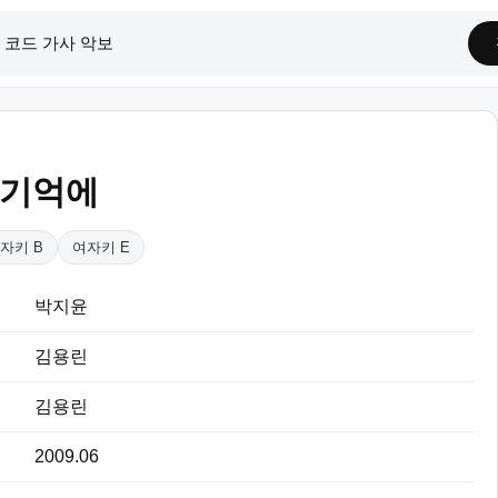
 기억에
자키 B
여자키 E
박지윤
김용린
김용린
2009.06