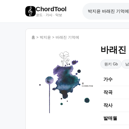
ChordTool
코드 · 가사 · 악보
홈
>
박지윤
>
바래진 기억에
바래진
원키 Gb
남
가수
작곡
작사
발매월