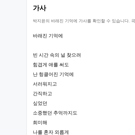
가사
박지윤의 바래진 기억에 가사를 확인할 수 있습니다. 곡
바래진 기억에
빈 시간 속의 널 찾으려
힘겹게 애를 써도
난 헝클어진 기억에
서러워지고
간직하고
싶었던
소중했던 추억까지도
희미해
나를 혼자 외롭게