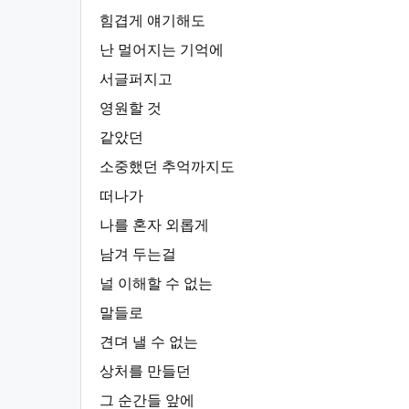
힘겹게 얘기해도
난 멀어지는 기억에
서글퍼지고
영원할 것
같았던
소중했던 추억까지도
떠나가
나를 혼자 외롭게
남겨 두는걸
널 이해할 수 없는
말들로
견뎌 낼 수 없는
상처를 만들던
그 순간들 앞에