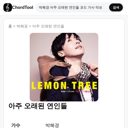
ChordTool
검색
홈
>
박혜경
>
아주 오래된 연인들
아주 오래된 연인들
가수
박혜경