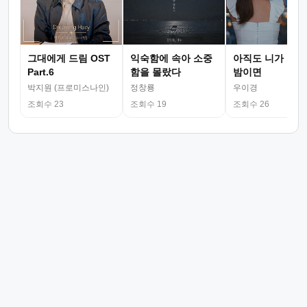
그대에게 드림 OST
익숙함에 속아 소중
아직도 니가 그리
Part.6
함을 몰랐다
밤이면
박지원 (프로미스나인)
정창룡
우이경
조회수 23
조회수 19
조회수 26