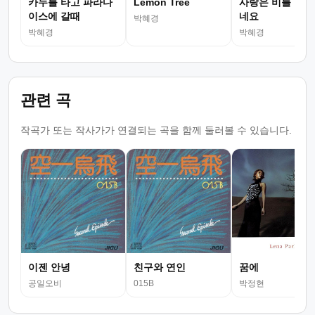
카누를 타고 파라다
Lemon Tree
사랑은 비를 타고
이스에 갈때
네요
박혜경
박혜경
박혜경
관련 곡
작곡가 또는 작사가가 연결되는 곡을 함께 둘러볼 수 있습니다.
이젠 안녕
친구와 연인
꿈에
공일오비
015B
박정현