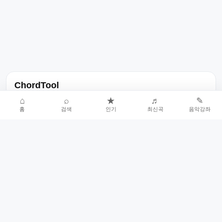
ChordTool
노래 가사, 곡 정보, 코드, 악보를 한곳에서 찾을 수 있는 음악 정보
⌂
⌕
★
♬
✎
홈
검색
인기
최신곡
음악강좌
서비스입니다.
인기곡 중심으로 악보와 코드 콘텐츠를 계속 확장합니다.
홈
인기차트
최신곡
음악강좌
악보 요청
오류 신고
🎼
작업자
© 2026 ChordTool. All rights reserved.
Today :
24,011
명
⚙