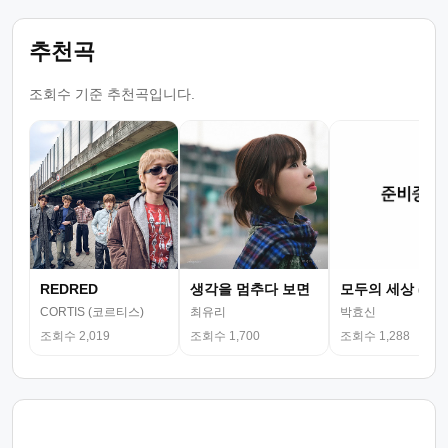
추천곡
조회수 기준 추천곡입니다.
REDRED
생각을 멈추다 보면
모두의 세상 (뮤
CORTIS (코르티스)
최유리
박효신
조회수 2,019
조회수 1,700
조회수 1,288