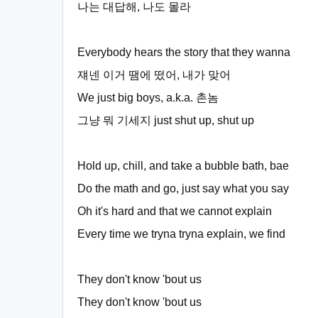
나는 대답해, 나도 몰라
Everybody hears the story that they wanna
쟤넨 이거 땜에 떴어, 내가 맞어
We just big boys, a.k.a. 촌놈
그냥 뭐 기세지 just shut up, shut up
Hold up, chill, and take a bubble bath, bae
Do the math and go, just say what you say
Oh it's hard and that we cannot explain
Every time we tryna tryna explain, we find
They don't know 'bout us
They don't know 'bout us