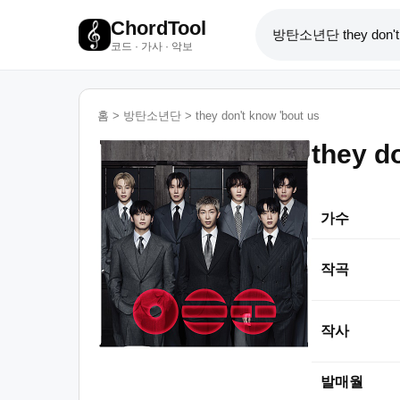
ChordTool
코드 · 가사 · 악보
홈
>
방탄소년단
>
they don't know 'bout us
they d
가수
작곡
작사
발매월