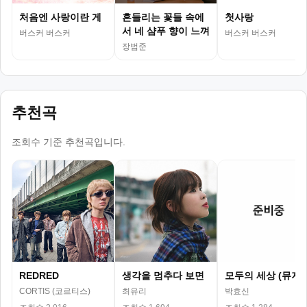
처음엔 사랑이란 게
흔들리는 꽃들 속에
첫사랑
서 네 샴푸 향이 느껴
버스커 버스커
버스커 버스커
진 거야
장범준
추천곡
조회수 기준 추천곡입니다.
REDRED
생각을 멈추다 보면
모두의 세상 (뮤지
CORTIS (코르티스)
최유리
박효신