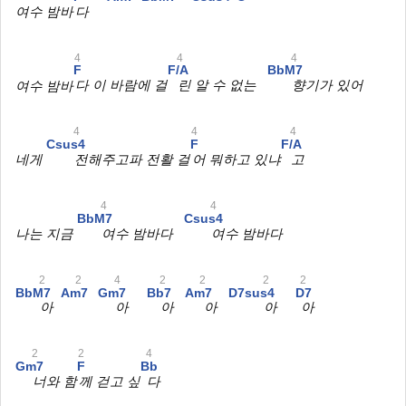
여수 밤바
다
4
4
4
F
F/A
BbM7
여수 밤바
다 이 바람에 걸
린 알 수 없는
향기가 있어
4
4
4
Csus4
F
F/A
네게
전해주고파 전활 걸
어 뭐하고 있냐
고
4
4
BbM7
Csus4
나는 지금
여수 밤바다
여수 밤바다
2
2
4
2
2
2
2
BbM7
Am7
Gm7
Bb7
Am7
D7sus4
D7
아
아
아
아
아
아
2
2
4
Gm7
F
Bb
너와 함
께 걷고 싶
다