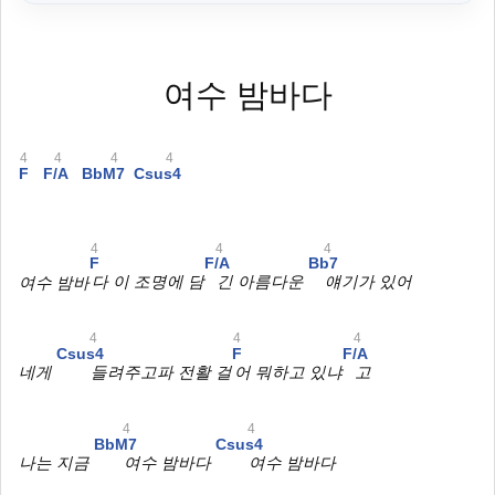
여수 밤바다
4
4
4
4
F
F/A
BbM7
Csus4
4
4
4
F
F/A
Bb7
여수 밤바
다 이 조명에 담
긴 아름다운
얘기가 있어
4
4
4
Csus4
F
F/A
네게
들려주고파 전활 걸
어 뭐하고 있냐
고
4
4
BbM7
Csus4
나는 지금
여수 밤바다
여수 밤바다