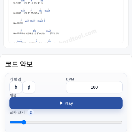
코드 악보
키 변경
BPM
♭
♯
재생
▶ Play
글자 크기
2