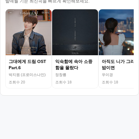
발매월 기준 최신곡을 빠르게 확인해보세요.
그대에게 드림 OST
익숙함에 속아 소중
아직도 니가 그리운
Part.6
함을 몰랐다
밤이면
박지원 (프로미스나인)
정창룡
우이경
조회수 20
조회수 18
조회수 18