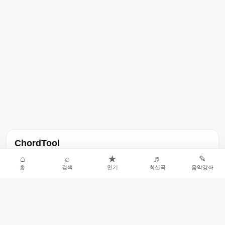
ChordTool
노래 가사, 곡 정보, 코드, 악보를 한곳에서 찾을 수 있는 음악 정보
⌂
⌕
★
♬
✎
홈
검색
인기
최신곡
음악강좌
서비스입니다.
인기곡 중심으로 악보와 코드 콘텐츠를 계속 확장합니다.
홈
인기차트
최신곡
음악강좌
악보 요청
오류 신고
🎼
작업자