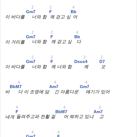
2
2
4
Gm7
F
Bb
이 바다를
너와 함
께 걷고 싶
어
2
2
4
Gm7
F
Bb
이 거리를
너와 함
께 걷고 싶
다
2
2
2
2
Gm7
F
Dsus4
D7
이 바다를
너와 함
께 너와 함
께
오
4
4
4
BbM7
Am7
Gm7
바
다 이 조명에 담
긴 아름다운
얘기가 있어
4
4
2
F
BbM7
Am7
네게
들려주고파 전활 걸
어 뭐하고 있냐
고
4
4
Gm7
F