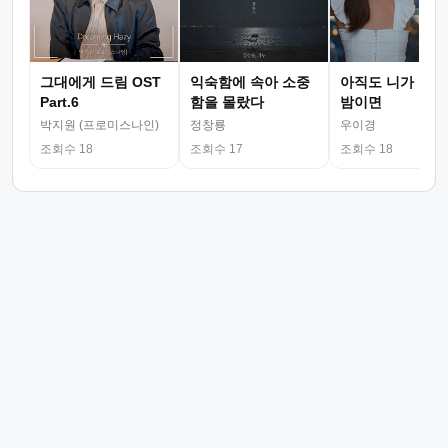
그대에게 드림 OST
익숙함에 속아 소중
아직도 니가 그리
Part.6
함을 몰랐다
밤이면
박지원 (프로미스나인)
정창룡
우이경
조회수 18
조회수 17
조회수 18