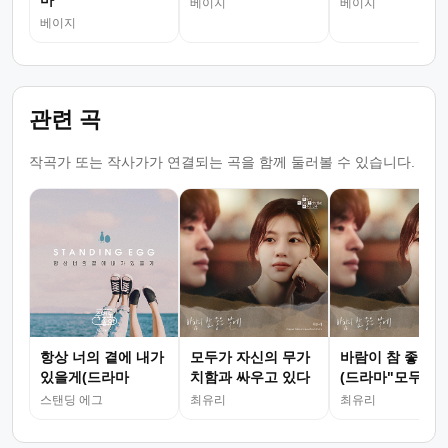
마
베이지
베이지
베이지
관련 곡
작곡가 또는 작사가가 연결되는 곡을 함께 둘러볼 수 있습니다.
항상 너의 곁에 내가
모두가 자신의 무가
바람이 참 좋은 
있을게(드라마
치함과 싸우고 있다
(드라마"모두가
OST Part.5
자..")
스탠딩 에그
최유리
최유리