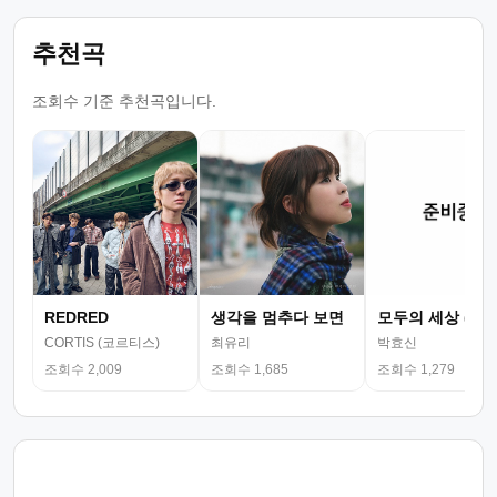
추천곡
조회수 기준 추천곡입니다.
REDRED
생각을 멈추다 보면
모두의 세상 (뮤
CORTIS (코르티스)
최유리
박효신
조회수 2,009
조회수 1,685
조회수 1,279