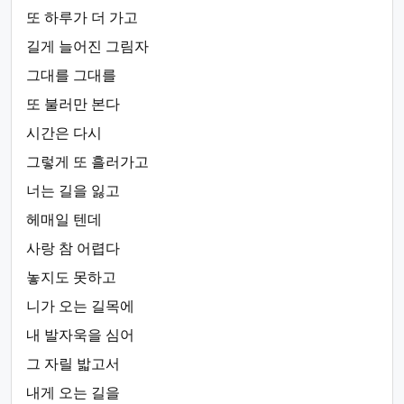
또 하루가 더 가고
길게 늘어진 그림자
그대를 그대를
또 불러만 본다
시간은 다시
그렇게 또 흘러가고
너는 길을 잃고
헤매일 텐데
사랑 참 어렵다
놓지도 못하고
니가 오는 길목에
내 발자욱을 심어
그 자릴 밟고서
내게 오는 길을