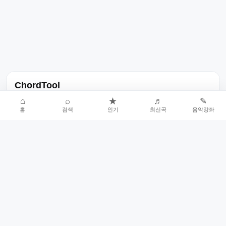
ChordTool
노래 가사, 곡 정보, 코드, 악보를 한곳에서 찾을 수 있는 음악 정보
⌂
⌕
★
♬
✎
홈
검색
인기
최신곡
음악강좌
서비스입니다.
인기곡 중심으로 악보와 코드 콘텐츠를 계속 확장합니다.
홈
인기차트
최신곡
음악강좌
악보 요청
오류 신고
🎼
작업자
© 2026 ChordTool. All rights reserved.
Today :
6,076
명
⚙