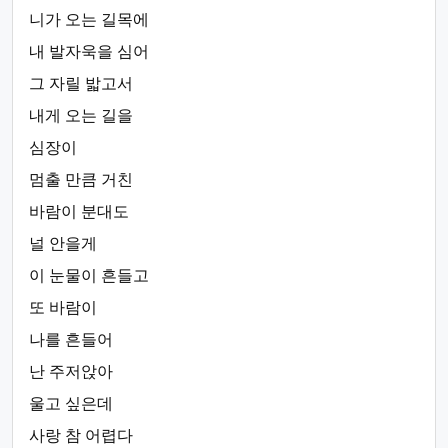
니가 오는 길목에
내 발자욱을 심어
그 자릴 밟고서
내게 오는 길을
심장이
멈출 만큼 거친
바람이 분대도
널 안을게
이 눈물이 흔들고
또 바람이
나를 흔들어
난 주저앉아
울고 싶은데
사랑 참 어렵다