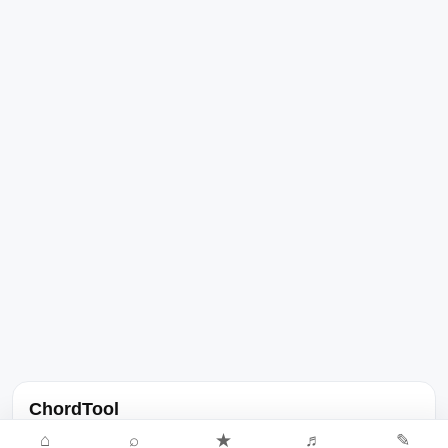
ChordTool
노래 가사, 곡 정보, 코드, 악보를 한곳에서 찾을 수 있는 음악 정보
⌂
⌕
★
♬
✎