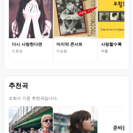
다시 사랑한다면
마지막 콘서트
사랑할수록
도원경
이승철
부활
추천곡
조회수 기준 추천곡입니다.