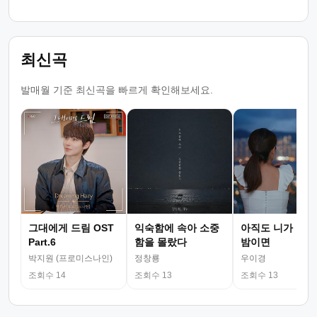
최신곡
발매월 기준 최신곡을 빠르게 확인해보세요.
그대에게 드림 OST
익숙함에 속아 소중
아직도 니가 그리
Part.6
함을 몰랐다
밤이면
박지원 (프로미스나인)
정창룡
우이경
조회수 14
조회수 13
조회수 13