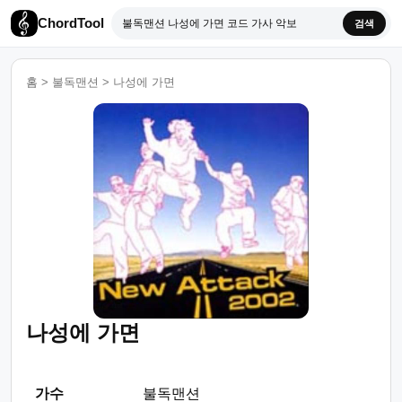
ChordTool
검색
홈
>
불독맨션
>
나성에 가면
나성에 가면
가수
불독맨션