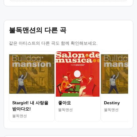
불독맨션의 다른 곡
같은 아티스트의 다른 곡도 함께 확인해보세요.
Stargirl! 내 사랑을
좋아요
Destiny
받아다오!
불독맨션
불독맨션
불독맨션