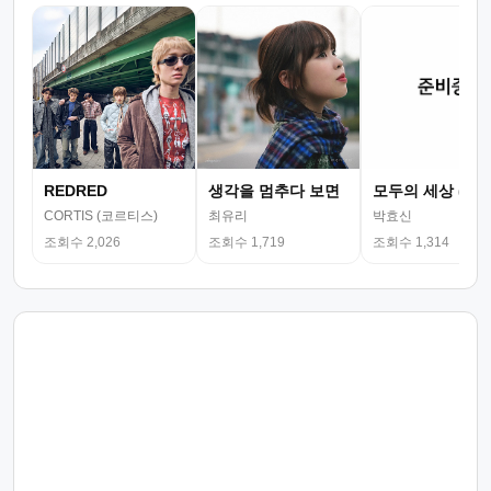
REDRED
생각을 멈추다 보면
모두의 세상 (뮤
CORTIS (코르티스)
최유리
박효신
조회수 2,026
조회수 1,719
조회수 1,314