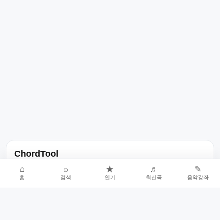
ChordTool
노래 가사, 곡 정보, 코드, 악보를 한곳에서 찾을 수 있는 음악 정보
⌂
⌕
★
♬
✎
홈
검색
인기
최신곡
음악강좌
서비스입니다.
인기곡 중심으로 악보와 코드 콘텐츠를 계속 확장합니다.
홈
인기차트
최신곡
음악강좌
악보 요청