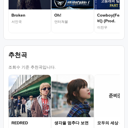
Broken
Oh!
Cowboy(Feat.
비) (Prod.
서인국
언터쳐블
Assbrass)
이진우
추천곡
조회수 기준 추천곡입니다.
REDRED
생각을 멈추다 보면
모두의 세상 (뮤