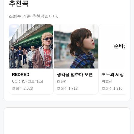
추천곡
조회수 기준 추천곡입니다.
REDRED
생각을 멈추다 보면
모두의 세상 (뮤
CORTIS (코르티스)
최유리
박효신
조회수 2,023
조회수 1,713
조회수 1,310