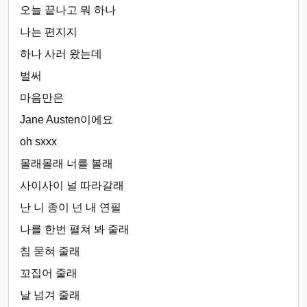
오늘 끝나고 뭐 하나
나는 편지지
하나 사러 왔는데
벌써
마음만은
Jane Austen이에요
oh sxxx
몰래몰래 너를 볼래
사이사이 널 따라갈래
난 니 종이 넌 내 연필
나를 한번 펼쳐 봐 줄래
침 묻혀 줄래
꼬집어 줄래
날 넘겨 줄래