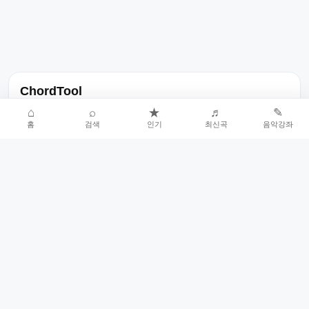
ChordTool
노래 가사, 곡 정보, 코드, 악보를 한곳에서 찾을 수 있는 음악 정보
⌂
⌕
★
♬
✎
홈
검색
인기
최신곡
음악강좌
서비스입니다.
인기곡 중심으로 악보와 코드 콘텐츠를 계속 확장합니다.
홈
인기차트
최신곡
음악강좌
악보 요청
오류 신고
🎼
작업자
© 2026 ChordTool. All rights reserved.
Today :
20,224
명
⚙