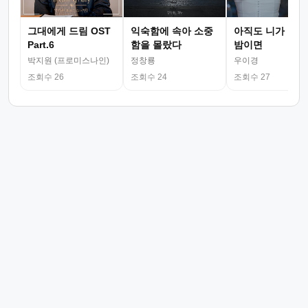
그대에게 드림 OST
익숙함에 속아 소중
아직도 니가 그리
Part.6
함을 몰랐다
밤이면
박지원 (프로미스나인)
정창룡
우이경
조회수 26
조회수 24
조회수 27