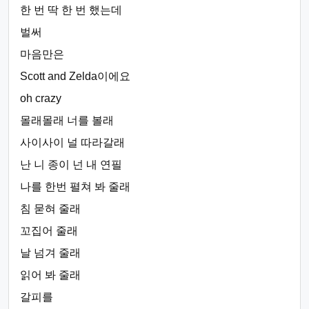
한 번 딱 한 번 했는데
벌써
마음만은
Scott and Zelda이에요
oh crazy
몰래몰래 너를 볼래
사이사이 널 따라갈래
난 니 종이 넌 내 연필
나를 한번 펼쳐 봐 줄래
침 묻혀 줄래
꼬집어 줄래
날 넘겨 줄래
읽어 봐 줄래
갈피를