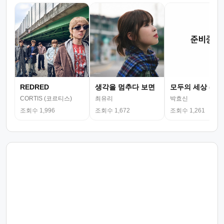
REDRED
생각을 멈추다 보면
모두의 세상 (뮤
CORTIS (코르티스)
최유리
박효신
조회수 1,996
조회수 1,672
조회수 1,261