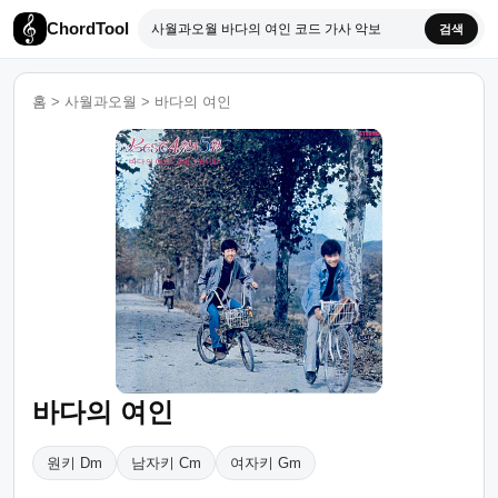
ChordTool
검색
홈
>
사월과오월
>
바다의 여인
바다의 여인
원키 Dm
남자키 Cm
여자키 Gm