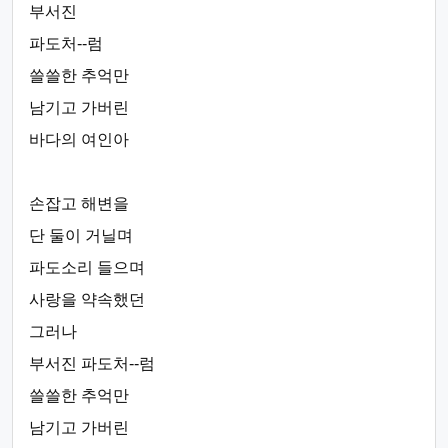
부서진
파도처--럼
쓸쓸한 추억만
남기고 가버린
바다의 여인아
손잡고 해변을
단 둘이 거닐며
파도소리 들으며
사랑을 약속했던
그러나
부서진 파도처--럼
쓸쓸한 추억만
남기고 가버린