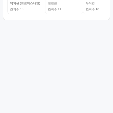
박지원 (프로미스나인)
정창룡
우이경
조회수 10
조회수 11
조회수 10