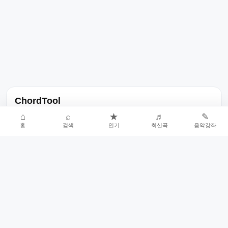
ChordTool
노래 가사, 곡 정보, 코드, 악보를 한곳에서 찾을 수 있는 음악 정보
⌂
⌕
★
♬
✎
홈
검색
인기
최신곡
음악강좌
서비스입니다.
인기곡 중심으로 악보와 코드 콘텐츠를 계속 확장합니다.
홈
인기차트
최신곡
음악강좌
악보 요청
오류 신고
🎼
작업자
© 2026 ChordTool. All rights reserved.
Today :
10,552
명
⚙