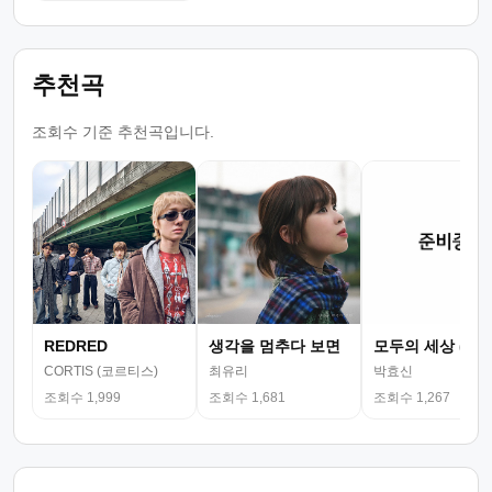
추천곡
조회수 기준 추천곡입니다.
REDRED
생각을 멈추다 보면
모두의 세상 (뮤
CORTIS (코르티스)
최유리
박효신
조회수 1,999
조회수 1,681
조회수 1,267