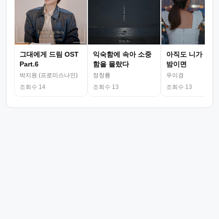
그대에게 드림 OST
익숙함에 속아 소중
아직도 니가 그리
Part.6
함을 몰랐다
밤이면
박지원 (프로미스나인)
정창룡
우이경
조회수 14
조회수 13
조회수 13