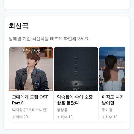
최신곡
발매월 기준 최신곡을 빠르게 확인해보세요.
그대에게 드림 OST
익숙함에 속아 소중
아직도 니가 그리
Part.6
함을 몰랐다
밤이면
박지원 (프로미스나인)
정창룡
우이경
조회수 20
조회수 18
조회수 18