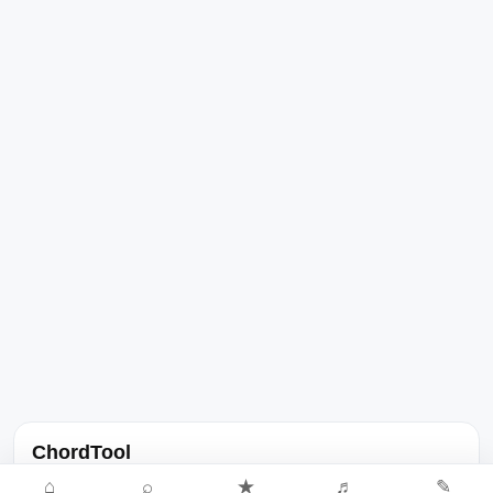
ChordTool
노래 가사, 곡 정보, 코드, 악보를 한곳에서 찾을 수 있는 음악 정보
⌂
⌕
★
♬
✎