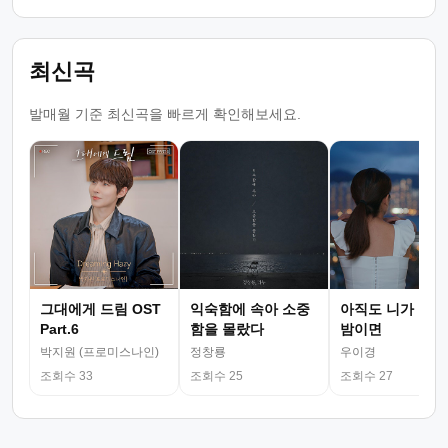
최신곡
발매월 기준 최신곡을 빠르게 확인해보세요.
그대에게 드림 OST
익숙함에 속아 소중
아직도 니가 그리
Part.6
함을 몰랐다
밤이면
박지원 (프로미스나인)
정창룡
우이경
조회수 33
조회수 25
조회수 27