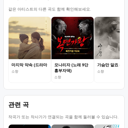
같은 아티스트의 다른 곡도 함께 확인해보세요.
마지막 약속 (드라마
모나리자 (노래 9단
가슴만 알죠 (드
흥부자댁)
소향
소향
소향
관련 곡
작곡가 또는 작사가가 연결되는 곡을 함께 둘러볼 수 있습니다.