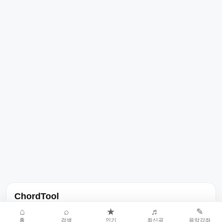
ChordTool
노래 가사, 곡 정보, 코드, 악보를 한곳에서 찾을 수 있는 음악 정보
⌂
⌕
★
♬
✎
홈
검색
인기
최신곡
음악강좌
서비스입니다.