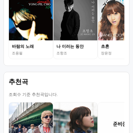
바람의 노래
나 이러는 동안
초혼
조용필
조항조
장윤정
추천곡
조회수 기준 추천곡입니다.