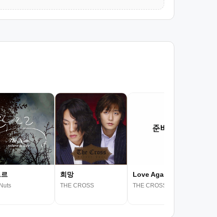
르르
희망
Love Again
Cel
Nuts
THE CROSS
THE CROSS
THE