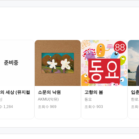
의 세상 (뮤지컬
소문의 낙원
고향의 봄
입
신
AKMU(악뮤)
동요
한로
 1,284
조회수 969
조회수 903
조회수