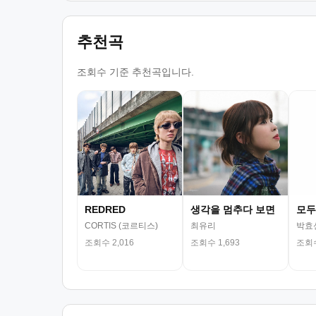
추천곡
조회수 기준 추천곡입니다.
REDRED
생각을 멈추다 보면
모두
CORTIS (코르티스)
최유리
박효
조회수 2,016
조회수 1,693
조회수