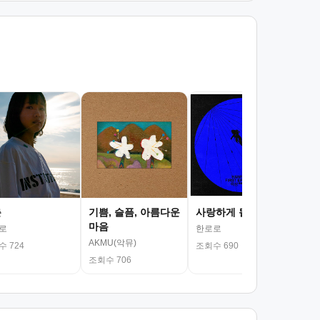
서
김광
조회
춘
기쁨, 슬픔, 아름다운
사랑하게 될 거야
마음
로
한로로
AKMU(악뮤)
 724
조회수 690
조회수 706