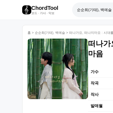
ChordTool
코드 · 가사 · 악보
홈
>
순순희(기태), 백예슬
>
떠나가요, 떠나지마요 : 시대
떠나가요
마음
가수
작곡
작사
발매월