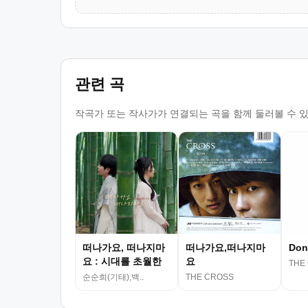
관련 곡
작곡가 또는 작사가가 연결되는 곡을 함께 둘러볼 수 
떠나가요, 떠나지마
떠나가요,떠나지마
Don'
요 : 시대를 초월한
요
THE
마음
순순희(기태),백..
THE CROSS