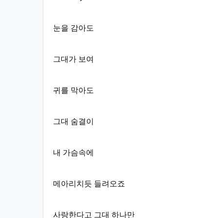
눈을 감아도
그대가 보여
귀를 막아도
그대 숨결이
내 가슴속에
메아리치듯 들려오죠
사랑한다고 그대 하나만